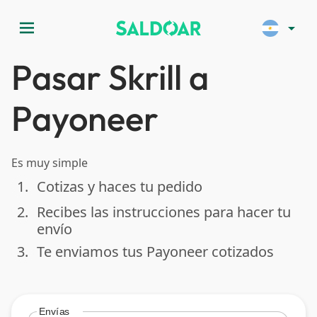
menu
arrow_drop_down
Pasar Skrill a
Payoneer
Es muy simple
1.
Cotizas y haces tu pedido
done
2.
Recibes las instrucciones para hacer tu
done
envío
3.
Te enviamos tus Payoneer cotizados
done
Envías