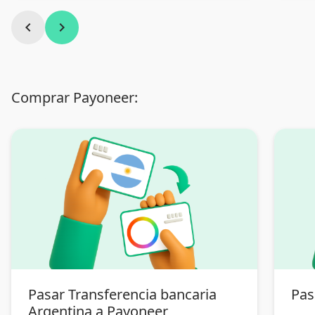
chevron_left
chevron_right
Comprar Payoneer:
Pasar Transferencia bancaria
Pas
Argentina a Payoneer