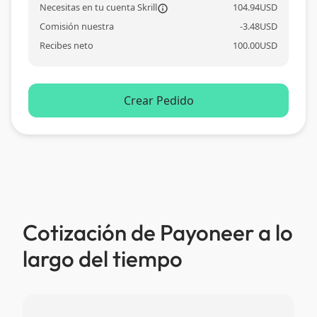
Necesitas en tu cuenta Skrill
104.94
USD
information_outl
Comisión nuestra
-
3.48
USD
Recibes neto
100.00
USD
Crear Pedido
Cotización de Payoneer a lo
largo del tiempo