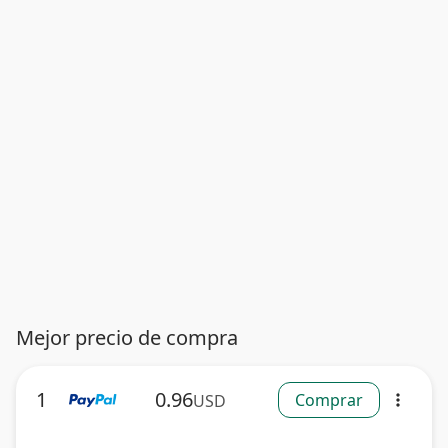
Mejor precio de compra
1
0.96
Comprar
USD
more_vert