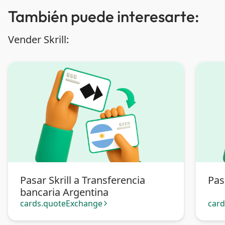
También puede interesarte:
Vender Skrill:
Pasar Skrill a Transferencia
Pas
bancaria Argentina
cards.quoteExchange
car
arrow_forward_ios