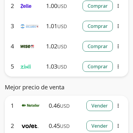
2
1.00
Comprar
USD
more_vert
3
1.01
Comprar
USD
more_vert
4
1.02
Comprar
USD
more_vert
5
1.03
Comprar
USD
more_vert
Mejor precio de venta
1
0.46
Vender
USD
more_vert
2
0.45
Vender
USD
more_vert