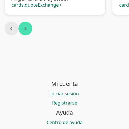
cards.quoteExchange
car
arrow_forward_ios
chevron_left
chevron_right
Mi cuenta
Iniciar sesión
Registrarse
Ayuda
Centro de ayuda