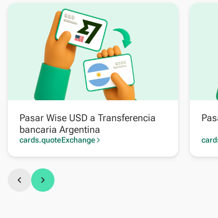
Pasar Wise USD a Transferencia
Pas
bancaria Argentina
cards.quoteExchange
card
arrow_forward_ios
chevron_left
chevron_right