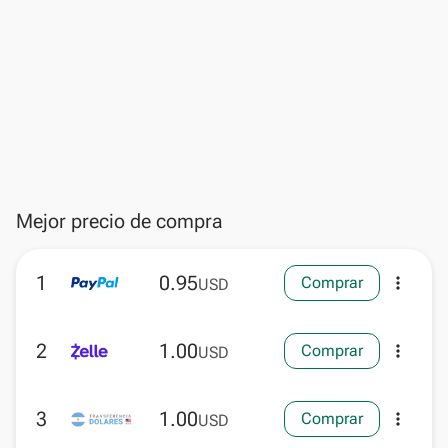
Mejor precio de compra
1
0.95
Comprar
more_vert
USD
2
1.00
Comprar
more_vert
USD
3
1.00
Comprar
more_vert
USD