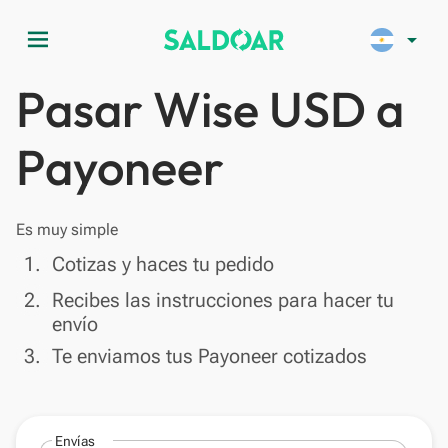
menu
arrow_drop_down
Pasar Wise USD a
Payoneer
Es muy simple
done
1.
Cotizas y haces tu pedido
done
2.
Recibes las instrucciones para hacer tu
envío
done
3.
Te enviamos tus Payoneer cotizados
Envías