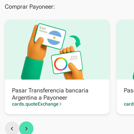
Comprar Payoneer:
Pasar Transferencia bancaria
Pas
Argentina a Payoneer
cards.quoteExchange
card
arrow_forward_ios
chevron_left
chevron_right