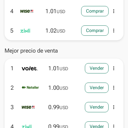
4
1.01
Comprar
more_vert
USD
5
1.02
Comprar
more_vert
USD
Mejor precio de venta
1
1.01
Vender
more_vert
USD
2
1.00
Vender
more_vert
USD
3
0.99
Vender
more_vert
USD
4
0.99
Vender
more_vert
USD