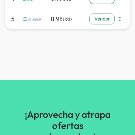
5
0.98
Vender
more_vert
USD
¡Aprovecha y atrapa
ofertas