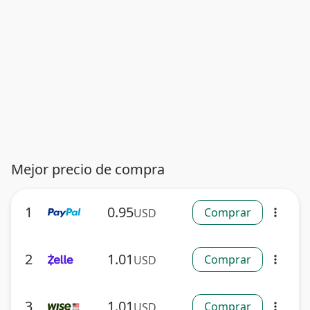
Mejor precio de compra
1
0.95
Comprar
USD
more_vert
2
1.01
Comprar
USD
more_vert
3
1.01
Comprar
USD
more_vert