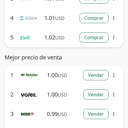
4
1.01
Comprar
USD
more_vert
5
1.02
Comprar
USD
more_vert
Mejor precio de venta
1
1.00
Vender
USD
more_vert
2
1.00
Vender
USD
more_vert
3
0.99
Vender
USD
more_vert