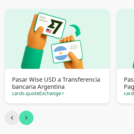
Pasar Wise USD a Transferencia
Pas
bancaria Argentina
Pa
cards.quoteExchange
car
arrow_forward_ios
chevron_left
chevron_right