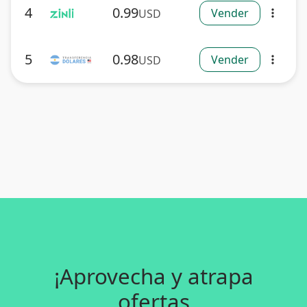
4
0.99
Vender
USD
more_vert
5
0.98
Vender
USD
more_vert
¡Aprovecha y atrapa
ofertas