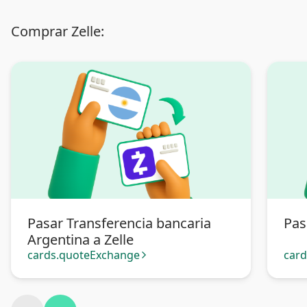
Comprar Zelle:
Pasar Transferencia bancaria
Pas
Argentina a Zelle
cards.quoteExchange
car
arrow_forward_ios