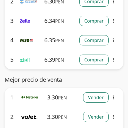
2
6.30
Comprar
PEN
more_vert
3
6.34
Comprar
PEN
more_vert
4
6.35
Comprar
PEN
more_vert
5
6.39
Comprar
PEN
more_vert
Mejor precio de venta
1
3.30
Vender
PEN
more_vert
2
3.30
Vender
PEN
more_vert