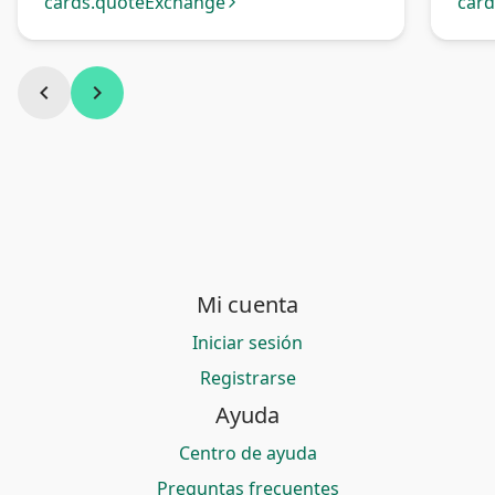
Perú
cards.quoteExchange
car
arrow_forward_ios
chevron_left
chevron_right
Mi cuenta
Iniciar sesión
Registrarse
Ayuda
Centro de ayuda
Preguntas frecuentes