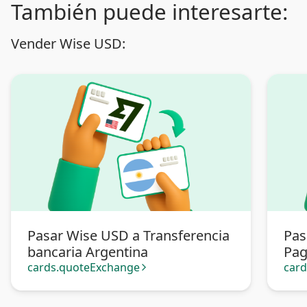
También puede interesarte:
Vender Wise USD:
Pasar Wise USD a Transferencia
Pas
bancaria Argentina
Pa
cards.quoteExchange
car
arrow_forward_ios