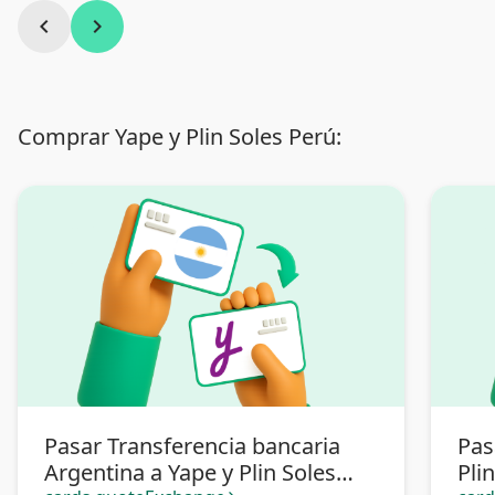
chevron_left
chevron_right
Comprar Yape y Plin Soles Perú:
Pasar Transferencia bancaria
Pas
Argentina a Yape y Plin Soles
Pli