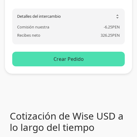
Detalles del intercambio
unfold_more
Comisión nuestra
-
6.25
PEN
Recibes neto
326.25
PEN
Crear Pedido
Cotización de Wise USD a
lo largo del tiempo