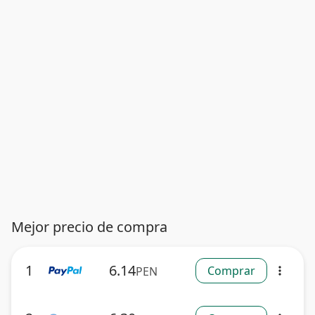
Mejor precio de compra
1
6.14
Comprar
PEN
more_vert