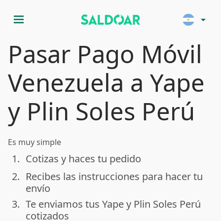
menu
arrow_drop_down
Pasar Pago Móvil
Venezuela a Yape
y Plin Soles Perú
Es muy simple
1.
Cotizas y haces tu pedido
done
2.
Recibes las instrucciones para hacer tu
done
envío
3.
Te enviamos tus Yape y Plin Soles Perú
done
cotizados