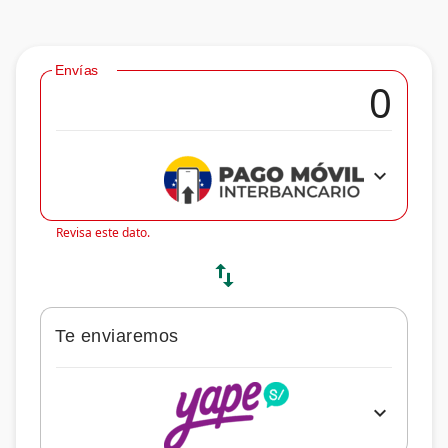
Envías
expand_more
Revisa este dato.
swap_vert
Te enviaremos
expand_more