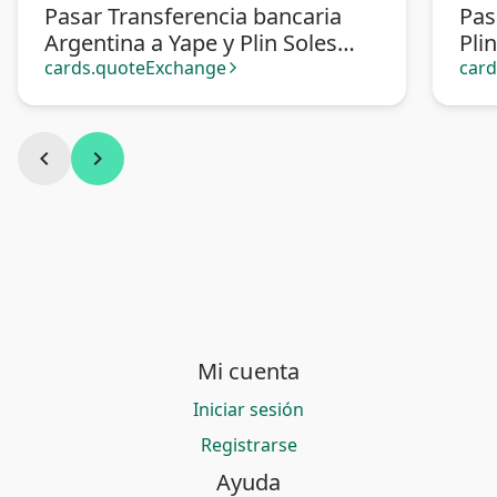
Pasar Transferencia bancaria
Pas
Argentina a Yape y Plin Soles
Pli
Perú
cards.quoteExchange
car
arrow_forward_ios
chevron_left
chevron_right
Mi cuenta
Iniciar sesión
Registrarse
Ayuda