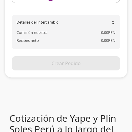
Detalles del intercambio
unfold_more
Comisión nuestra
-
0.00
PEN
Recibes neto
0.00
PEN
Crear Pedido
Cotización de Yape y Plin
Soles Perú a lo largo del