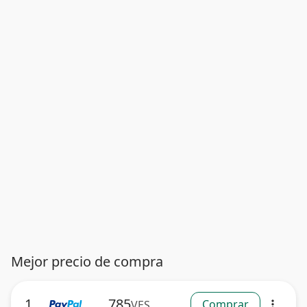
Mejor precio de compra
1
785
Comprar
VES
more_vert