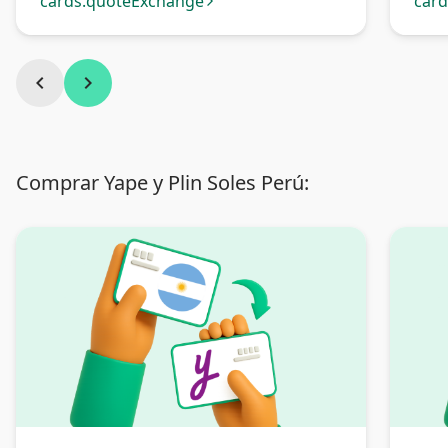
Argentina
cards.quoteExchange
car
arrow_forward_ios
chevron_left
chevron_right
Comprar Yape y Plin Soles Perú: