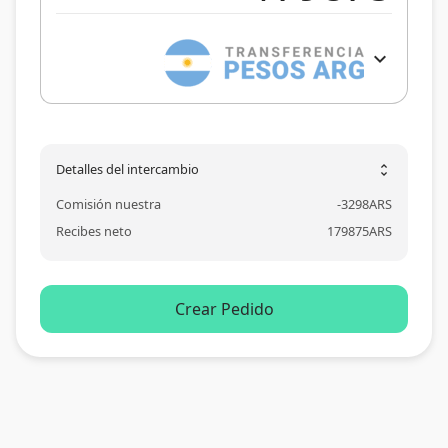
expand_more
Detalles del intercambio
unfold_more
Comisión nuestra
-
3298
ARS
Recibes neto
179875
ARS
Crear Pedido