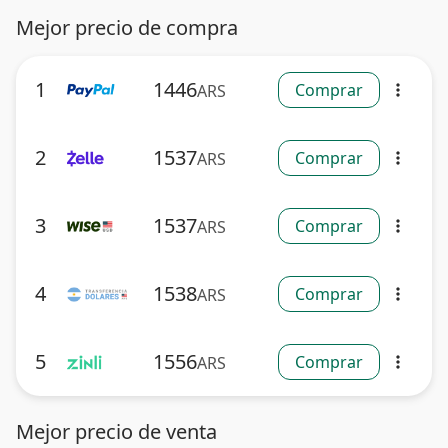
Mejor precio de compra
1
1446
Comprar
ARS
more_vert
2
1537
Comprar
ARS
more_vert
3
1537
Comprar
ARS
more_vert
4
1538
Comprar
ARS
more_vert
5
1556
Comprar
ARS
more_vert
Mejor precio de venta