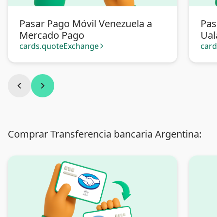
Pasar Pago Móvil Venezuela a
Pas
Mercado Pago
Ual
cards.quoteExchange
car
arrow_forward_ios
chevron_left
chevron_right
Comprar Transferencia bancaria Argentina: