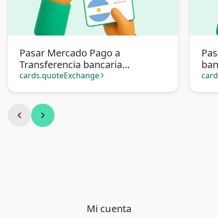
Pasar Mercado Pago a
Pas
Transferencia bancaria
ban
Argentina
cards.quoteExchange
car
arrow_forward_ios
chevron_left
chevron_right
Mi cuenta