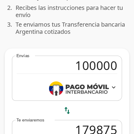
2.
Recibes las instrucciones para hacer tu
done
envío
3.
Te enviamos tus Transferencia bancaria
done
Argentina cotizados
Envías
expand_more
swap_vert
Te enviaremos