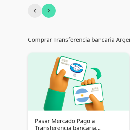
chevron_left
chevron_right
Comprar Transferencia bancaria Argen
Pasar Mercado Pago a
Transferencia bancaria