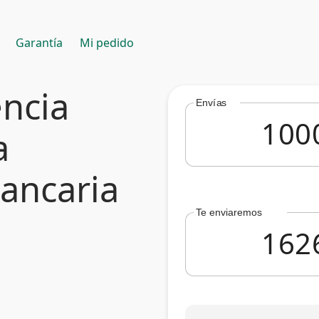
Garantía
Mi pedido
encia
Envías
a
bancaria
Te enviaremos