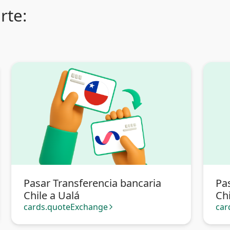
rte:
Pasar Transferencia bancaria
Pa
Chile a Ualá
Chi
Bol
cards.quoteExchange
car
arrow_forward_ios