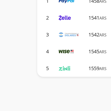
1
1458
ARS
2
1541
ARS
3
1542
ARS
4
1545
ARS
5
1559
ARS