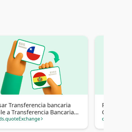
sar Transferencia bancaria
Pasar Tran
le a Transferencia Bancaria
Chile a Pix 
ivia
ds.quoteExchange
cards.quote
arrow_forward_ios