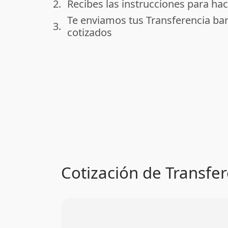
2.
Recibes las instrucciones para hac
done
Te enviamos tus Transferencia ba
3.
done
cotizados
Cotización de Transfer