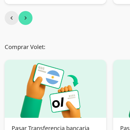
chevron_left
chevron_right
Comprar Volet:
Pasar Transferencia bancaria
Pas