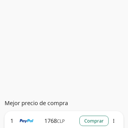
Mejor precio de compra
1
1768
Comprar
CLP
more_vert