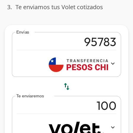
3.
Te enviamos tus Volet cotizados
done
Envías
expand_more
swap_vert
Te enviaremos
expand_more