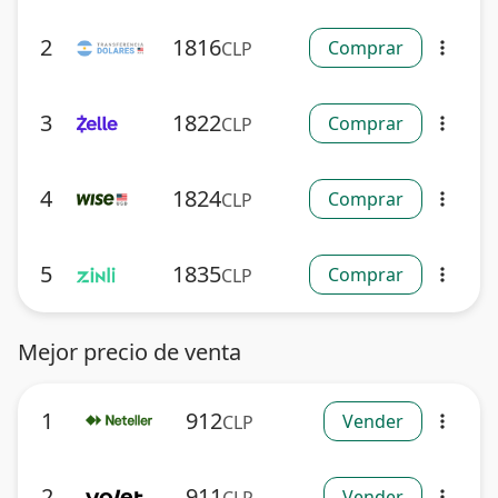
2
1816
Comprar
CLP
more_vert
3
1822
Comprar
CLP
more_vert
4
1824
Comprar
CLP
more_vert
5
1835
Comprar
CLP
more_vert
Mejor precio de venta
1
912
Vender
CLP
more_vert
2
911
Vender
more_vert