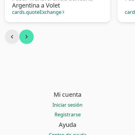
Argentina a Volet
cards.quoteExchange
car
arrow_forward_ios
chevron_left
chevron_right
Mi cuenta
Iniciar sesión
Registrarse
Ayuda