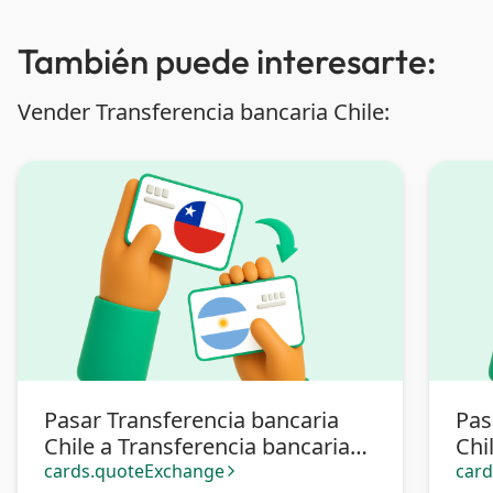
También puede interesarte:
Vender Transferencia bancaria Chile:
Pasar Transferencia bancaria
Pas
Chile a Transferencia bancaria
Chi
Argentina
cards.quoteExchange
car
arrow_forward_ios