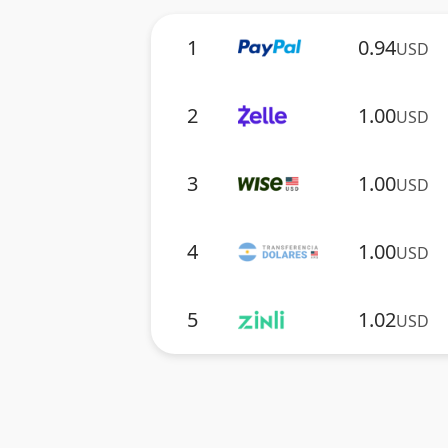
1
0.94
USD
2
1.00
USD
3
1.00
USD
4
1.00
USD
5
1.02
USD