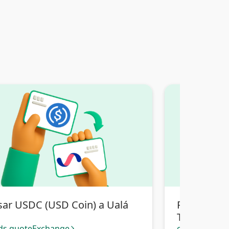
sar USDC (USD Coin) a Ualá
Pasar USDC
Transferenc
ds.quoteExchange
cards.quote
arrow_forward_ios