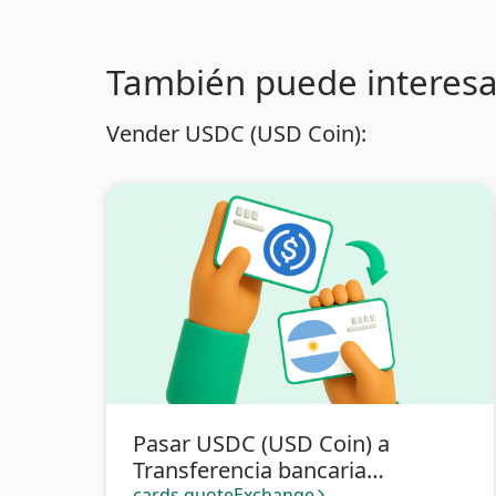
También puede interesa
Vender USDC (USD Coin):
Pasar USDC (USD Coin) a
Transferencia bancaria
cards.quoteExchange
arrow_forward_ios