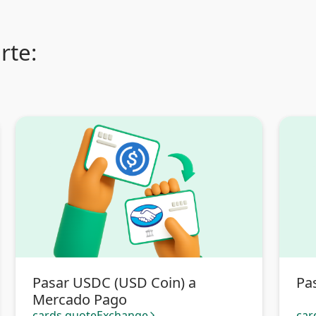
rte:
Pasar USDC (USD Coin) a
Pa
Mercado Pago
cards.quoteExchange
car
arrow_forward_ios