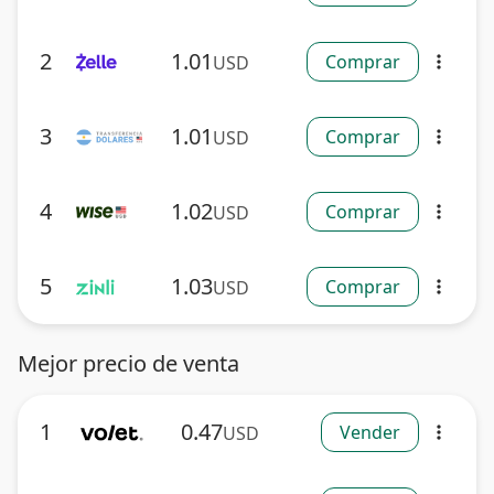
2
1.01
Comprar
USD
more_vert
3
1.01
Comprar
USD
more_vert
4
1.02
Comprar
USD
more_vert
5
1.03
Comprar
USD
more_vert
Mejor precio de venta
1
0.47
Vender
USD
more_vert