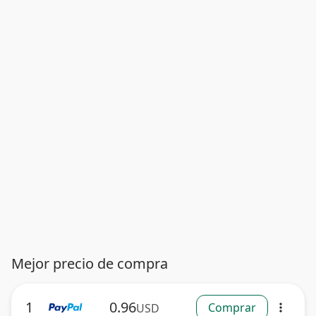
Mejor precio de compra
1
0.96
Comprar
USD
more_vert