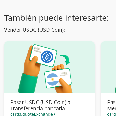
También puede interesarte:
Vender USDC (USD Coin):
Pasar USDC (USD Coin) a
Pas
Transferencia bancaria
Mer
Argentina
cards.quoteExchange
car
arrow_forward_ios