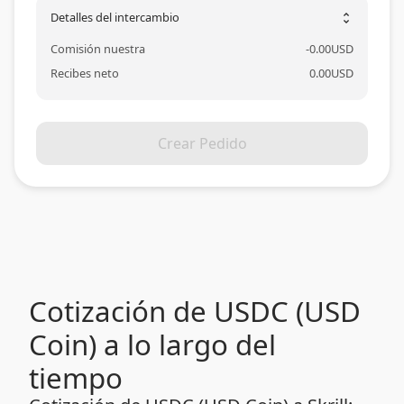
Detalles del intercambio
unfold_more
Comisión nuestra
-
0.00
USD
Recibes neto
0.00
USD
Crear Pedido
Cotización de USDC (USD
Coin) a lo largo del
tiempo