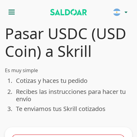
menu
arrow_drop_down
Pasar USDC (USD
Coin) a Skrill
Es muy simple
1.
Cotizas y haces tu pedido
done
2.
Recibes las instrucciones para hacer tu
done
envío
3.
Te enviamos tus Skrill cotizados
done