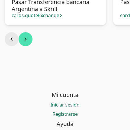
Pasar Transferencia bancaria
Pas
Argentina a Skrill
cards.quoteExchange
car
arrow_forward_ios
chevron_left
chevron_right
Mi cuenta
Iniciar sesión
Registrarse
Ayuda