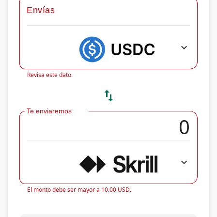
Envías
expand_more
Revisa este dato.
swap_vert
Te enviaremos
expand_more
El monto debe ser mayor a 10.00 USD.