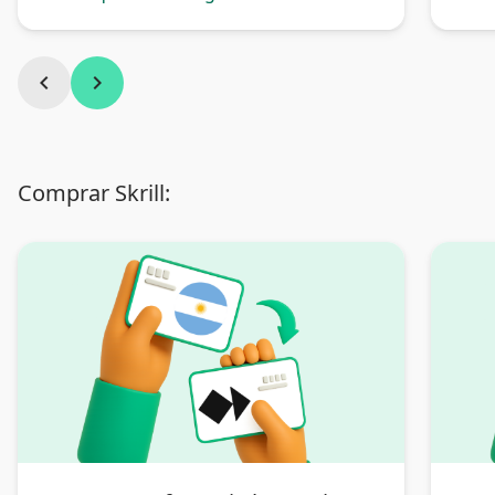
chevron_left
chevron_right
Comprar Skrill: