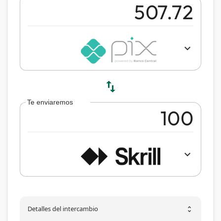
expand_more
swap_vert
Te enviaremos
expand_more
Detalles del intercambio
unfold_more