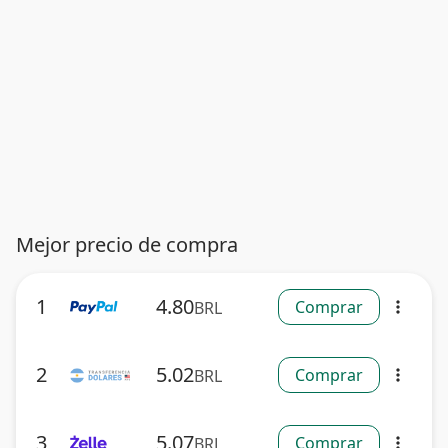
Mejor precio de compra
1
4.80
Comprar
BRL
more_vert
2
5.02
Comprar
BRL
more_vert
3
5.07
Comprar
BRL
more_vert