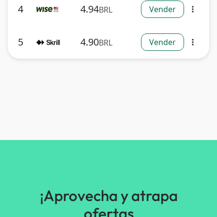
4
4.94
Vender
BRL
more_vert
5
4.90
Vender
BRL
more_vert
¡Aprovecha y atrapa
ofertas