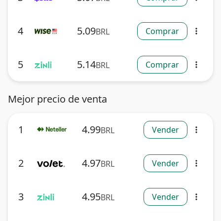
4
5.09
Comprar
BRL
more_vert
5
5.14
Comprar
BRL
more_vert
Mejor precio de venta
1
4.99
Vender
BRL
more_vert
2
4.97
Vender
BRL
more_vert
3
4.95
Vender
BRL
more_vert