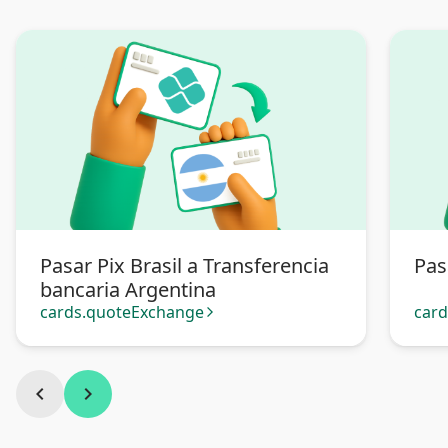
Pasar Pix Brasil a Transferencia
Pas
bancaria Argentina
cards.quoteExchange
car
arrow_forward_ios
chevron_left
chevron_right