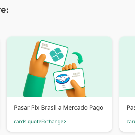
e:
Pasar Pix Brasil a Mercado Pago
Pas
cards.quoteExchange
car
arrow_forward_ios