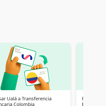
sar Ualá a Transferencia
Pasar Tran
ncaria Colombia
Bolivia a T