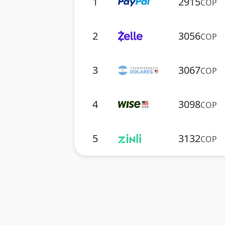
1
2915
COP
2
3056
COP
3
3067
COP
4
3098
COP
5
3132
COP