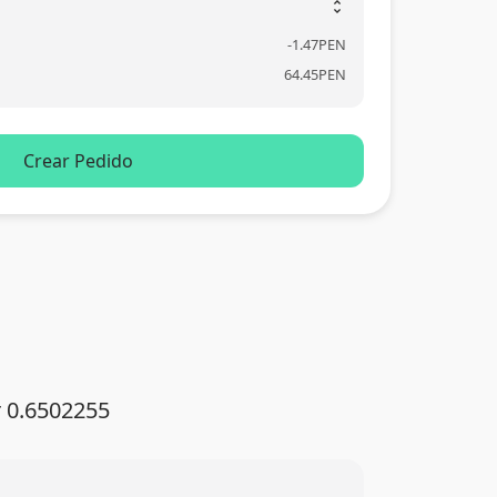
unfold_more
-
1.47
PEN
64.45
PEN
Crear Pedido
r 0.6502255