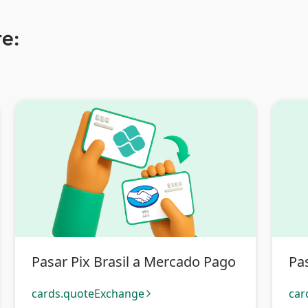
e:
Pasar Pix Brasil a Mercado Pago
Pas
cards.quoteExchange
car
arrow_forward_ios