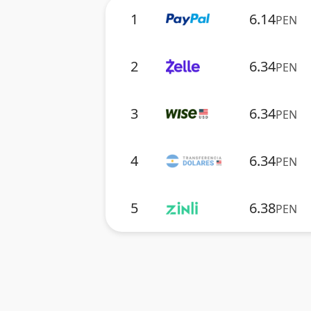
1
6.14
PEN
2
6.34
PEN
3
6.34
PEN
4
6.34
PEN
5
6.38
PEN