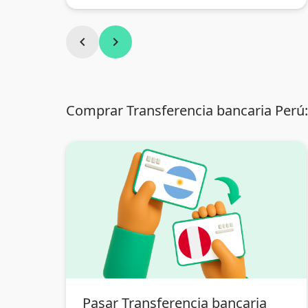
chevron_left
chevron_right
Comprar Transferencia bancaria Perú:
Pasar Transferencia bancaria