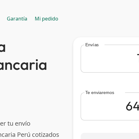
Garantía
Mi pedido
a
Envías
ancaria
Te enviaremos
er tu envío
caria Perú cotizados