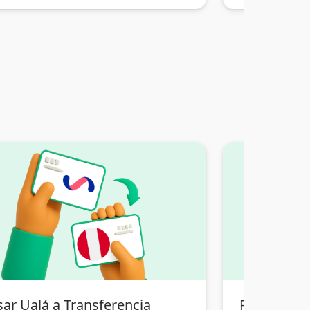
sar Ualá a Transferencia
Pasar Tran