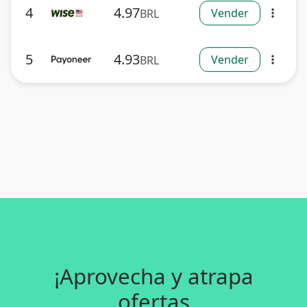
4
4.97
Vender
BRL
more_vert
5
4.93
Vender
BRL
more_vert
¡Aprovecha y atrapa
ofertas