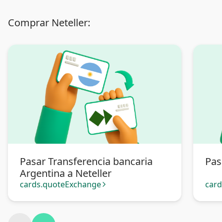
Comprar Neteller:
Pasar Transferencia bancaria
Pas
Argentina a Neteller
cards.quoteExchange
car
arrow_forward_ios