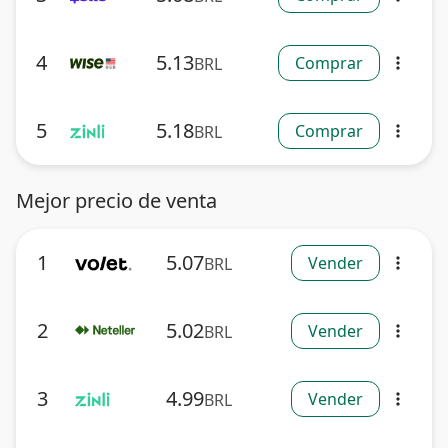
4
5.13
Comprar
BRL
more_vert
5
5.18
Comprar
BRL
more_vert
Mejor precio de venta
1
5.07
Vender
BRL
more_vert
2
5.02
Vender
BRL
more_vert
3
4.99
Vender
BRL
more_vert