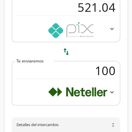
expand_more
swap_vert
Te enviaremos
expand_more
Detalles del intercambio
unfold_more