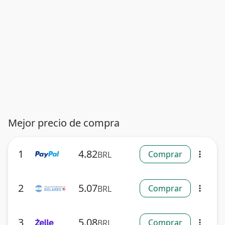
Mejor precio de compra
1
4.82
Comprar
BRL
more_vert
2
5.07
Comprar
BRL
more_vert
3
5.08
Comprar
BRL
more_vert