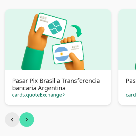
Pasar Pix Brasil a Transferencia
Pas
bancaria Argentina
cards.quoteExchange
car
arrow_forward_ios
chevron_left
chevron_right