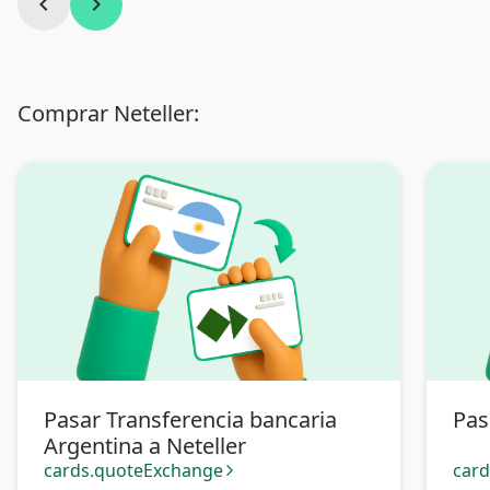
chevron_left
chevron_right
Comprar Neteller:
Pasar Transferencia bancaria
Pas
Argentina a Neteller
cards.quoteExchange
car
arrow_forward_ios