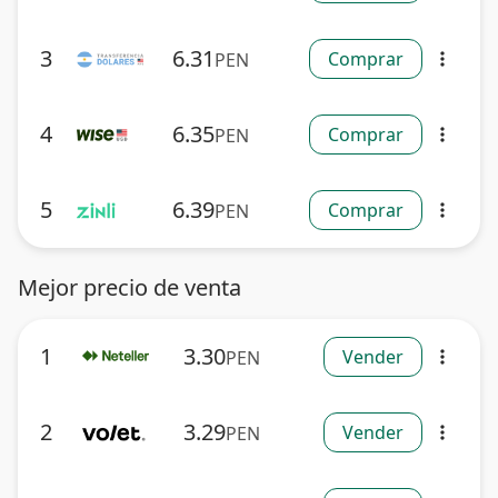
3
6.31
Comprar
PEN
more_vert
4
6.35
Comprar
PEN
more_vert
5
6.39
Comprar
PEN
more_vert
Mejor precio de venta
1
3.30
Vender
PEN
more_vert
2
3.29
Vender
PEN
more_vert