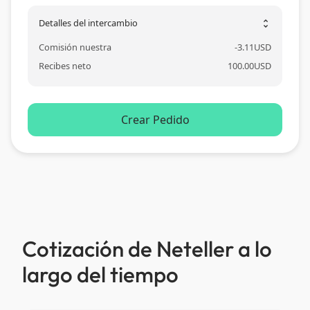
Detalles del intercambio
unfold_more
Comisión nuestra
-
3.11
USD
Recibes neto
100.00
USD
Crear Pedido
Cotización de Neteller a lo
largo del tiempo