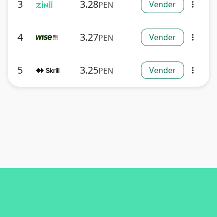
3
3.28
Vender
PEN
more_vert
4
3.27
Vender
PEN
more_vert
5
3.25
Vender
PEN
more_vert