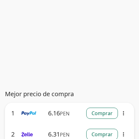
Mejor precio de compra
1
6.16
Comprar
PEN
more_vert
2
6.31
Comprar
PEN
more_vert