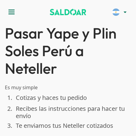
menu
arrow_drop_down
Pasar Yape y Plin
Soles Perú a
Neteller
Es muy simple
1.
Cotizas y haces tu pedido
done
2.
Recibes las instrucciones para hacer tu
done
envío
3.
Te enviamos tus Neteller cotizados
done