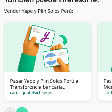
Vender Yape y Plin Soles Perú:
Pasar Yape y Plin Soles Perú a
Pas
Transferencia bancaria
Mer
Argentina
cards.quoteExchange
car
arrow_forward_ios