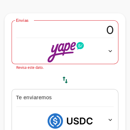
Envías
expand_more
Revisa este dato.
swap_vert
Te enviaremos
expand_more