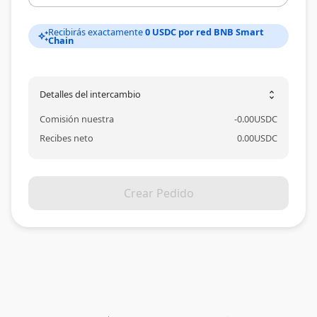
Recibirás exactamente
0 USDC por red BNB Smart
auto_awesome
Chain
Detalles del intercambio
unfold_more
Comisión nuestra
-
0.00
USDC
Recibes neto
0.00
USDC
Crear Pedido