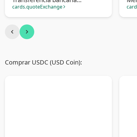
Argentina
cards.quoteExchange
car
arrow_forward_ios
chevron_left
chevron_right
Comprar USDC (USD Coin):