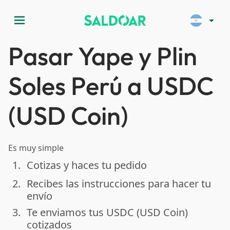
menu
arrow_drop_down
Pasar Yape y Plin
Soles Perú a USDC
(USD Coin)
Es muy simple
1.
Cotizas y haces tu pedido
done
2.
Recibes las instrucciones para hacer tu
done
envío
3.
Te enviamos tus USDC (USD Coin)
done
cotizados