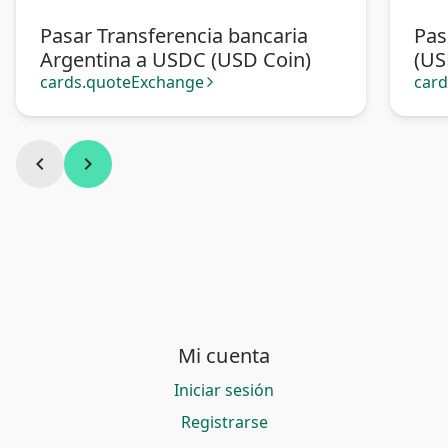
Pasar Transferencia bancaria
Pas
Argentina a USDC (USD Coin)
(US
cards.quoteExchange
car
arrow_forward_ios
chevron_left
chevron_right
Mi cuenta
Iniciar sesión
Registrarse