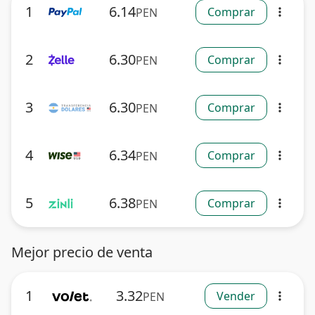
1
6.14
Comprar
PEN
more_vert
2
6.30
Comprar
PEN
more_vert
3
6.30
Comprar
PEN
more_vert
4
6.34
Comprar
PEN
more_vert
5
6.38
Comprar
PEN
more_vert
Mejor precio de venta
1
3.32
Vender
PEN
more_vert