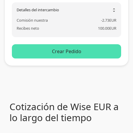
Detalles del intercambio
unfold_more
Comisión nuestra
-
2.73
EUR
Recibes neto
100.00
EUR
Crear Pedido
Cotización de Wise EUR a
lo largo del tiempo