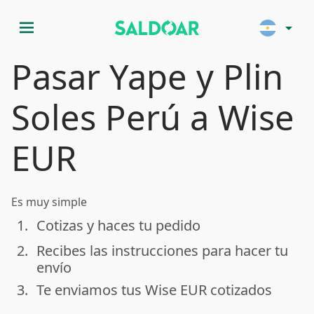
menu
arrow_drop_down
Pasar Yape y Plin
Soles Perú a Wise
EUR
Es muy simple
1.
Cotizas y haces tu pedido
done
2.
Recibes las instrucciones para hacer tu
done
envío
3.
Te enviamos tus Wise EUR cotizados
done