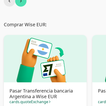
chevron_left
chevron_right
Comprar Wise EUR:
Pasar Transferencia bancaria
Pas
Argentina a Wise EUR
cards.quoteExchange
car
arrow_forward_ios