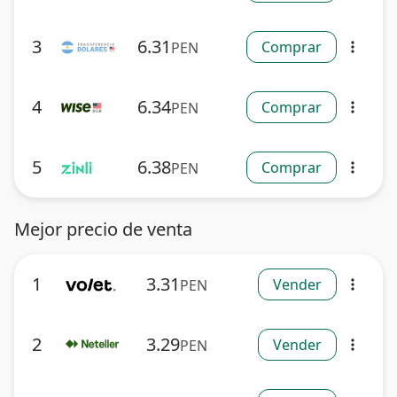
3
6.31
Comprar
PEN
more_vert
4
6.34
Comprar
PEN
more_vert
5
6.38
Comprar
PEN
more_vert
Mejor precio de venta
1
3.31
Vender
PEN
more_vert
2
3.29
Vender
PEN
more_vert