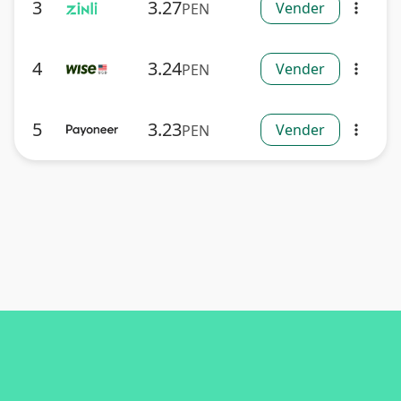
3
3.27
Vender
PEN
more_vert
4
3.24
Vender
PEN
more_vert
5
3.23
Vender
PEN
more_vert