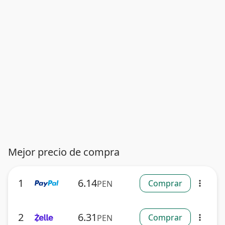
Mejor precio de compra
1
6.14
Comprar
PEN
more_vert
2
6.31
Comprar
PEN
more_vert