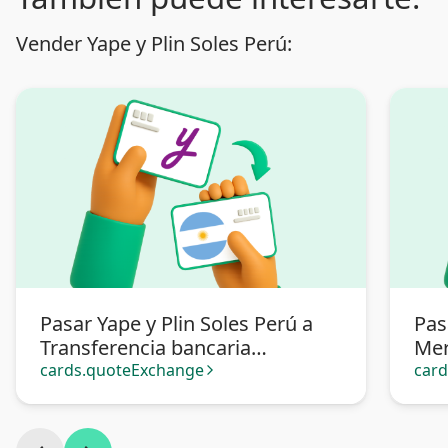
Vender Yape y Plin Soles Perú:
Pasar Yape y Plin Soles Perú a
Pas
Transferencia bancaria
Mer
Argentina
cards.quoteExchange
car
arrow_forward_ios