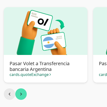
Pasar Volet a Transferencia
Pas
bancaria Argentina
cards.quoteExchange
car
arrow_forward_ios
chevron_left
chevron_right