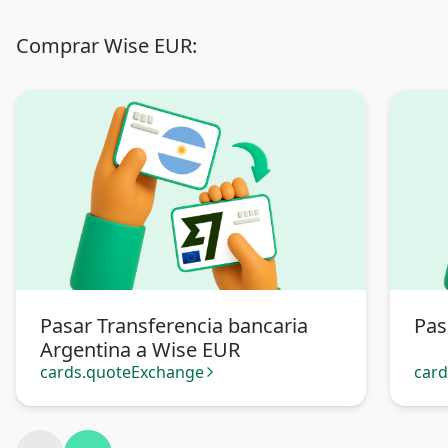
Comprar Wise EUR:
Pasar Transferencia bancaria
Pas
Argentina a Wise EUR
cards.quoteExchange
car
arrow_forward_ios