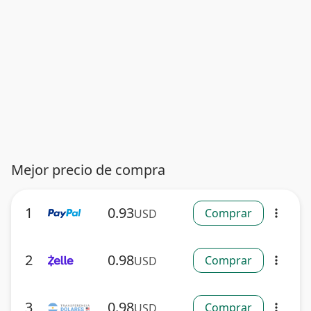
Mejor precio de compra
1
0.93
Comprar
USD
more_vert
2
0.98
Comprar
USD
more_vert
3
0.98
Comprar
USD
more_vert