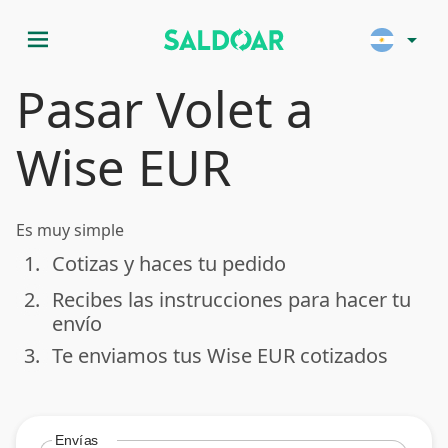
menu
arrow_drop_down
Pasar Volet a
Wise EUR
Es muy simple
1.
Cotizas y haces tu pedido
done
2.
Recibes las instrucciones para hacer tu
done
envío
3.
Te enviamos tus Wise EUR cotizados
done
Envías