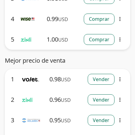
4
0.99
Comprar
USD
more_vert
5
1.00
Comprar
USD
more_vert
Mejor precio de venta
1
0.98
Vender
USD
more_vert
2
0.96
Vender
USD
more_vert
3
0.95
Vender
USD
more_vert