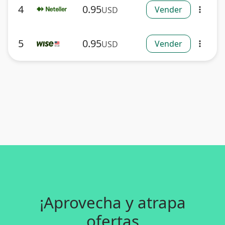
4
0.95
Vender
USD
more_vert
5
0.95
Vender
USD
more_vert
¡Aprovecha y atrapa
ofertas