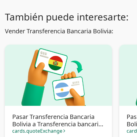
También puede interesarte:
Vender Transferencia Bancaria Bolivia:
Pasar Transferencia Bancaria
Pas
Bolivia a Transferencia bancaria
Bol
Argentina
cards.quoteExchange
car
arrow_forward_ios