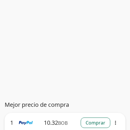
Mejor precio de compra
1
10.32
Comprar
BOB
more_vert