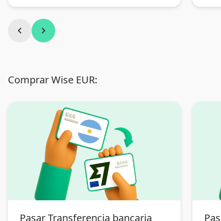
chevron_left
chevron_right
Comprar Wise EUR:
Pasar Transferencia bancaria
Pas