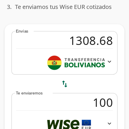
3.
Te enviamos tus Wise EUR cotizados
done
Envías
expand_more
swap_vert
Te enviaremos
expand_more