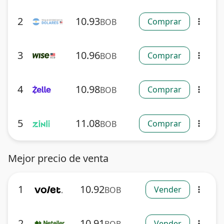
2
10.93
Comprar
BOB
more_vert
3
10.96
Comprar
BOB
more_vert
4
10.98
Comprar
BOB
more_vert
5
11.08
Comprar
BOB
more_vert
Mejor precio de venta
1
10.92
Vender
BOB
more_vert
2
10.91
Vender
more_vert