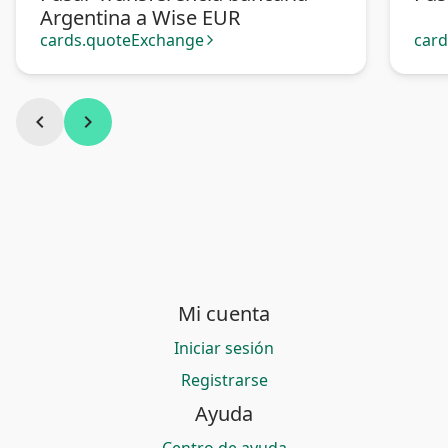
Argentina a Wise EUR
cards.quoteExchange
car
arrow_forward_ios
chevron_left
chevron_right
Mi cuenta
Iniciar sesión
Registrarse
Ayuda