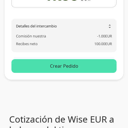
Detalles del intercambio
unfold_more
Comisión nuestra
-
1.00
EUR
Recibes neto
100.00
EUR
Crear Pedido
Cotización de Wise EUR a