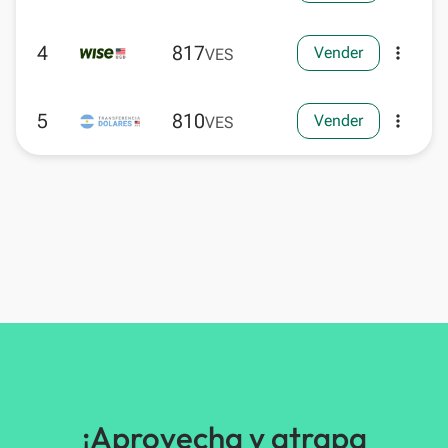
4
817
Vender
more_vert
VES
5
810
Vender
more_vert
VES
¡Aprovecha y atrapa