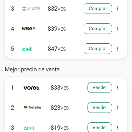
3
832
Comprar
more_vert
VES
4
839
Comprar
more_vert
VES
5
847
Comprar
more_vert
VES
Mejor precio de venta
1
833
Vender
more_vert
VES
2
823
Vender
more_vert
VES
3
819
Vender
more_vert
VES