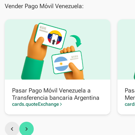
Vender Pago Móvil Venezuela:
Pasar Pago Móvil Venezuela a
Pas
Transferencia bancaria Argentina
Mer
cards.quoteExchange
card
arrow_forward_ios
chevron_left
chevron_right