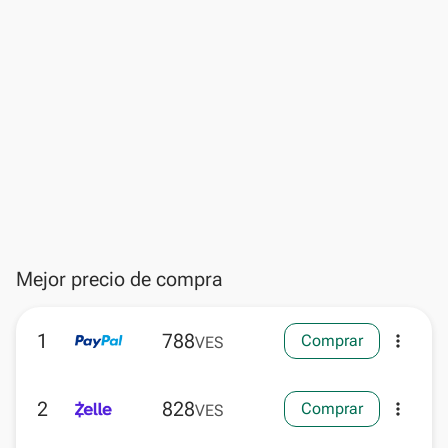
Mejor precio de compra
1
788
Comprar
more_vert
VES
2
828
Comprar
more_vert
VES