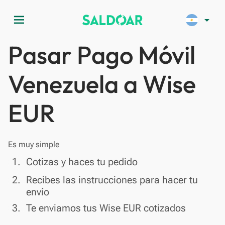
menu
arrow_drop_down
Pasar Pago Móvil
Venezuela a Wise
EUR
Es muy simple
done
1.
Cotizas y haces tu pedido
done
2.
Recibes las instrucciones para hacer tu
envío
done
3.
Te enviamos tus Wise EUR cotizados