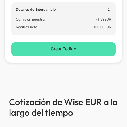
unfold_more
Detalles del intercambio
Comisión nuestra
-
1.53
EUR
Recibes neto
100.00
EUR
Crear Pedido
Cotización de Wise EUR a lo
largo del tiempo