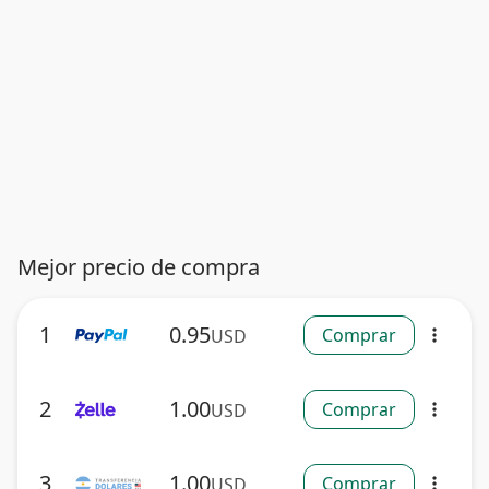
Mejor precio de compra
1
0.95
Comprar
USD
more_vert
2
1.00
Comprar
USD
more_vert
3
1.00
Comprar
USD
more_vert