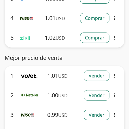
4
1.01
Comprar
USD
more_vert
5
1.02
Comprar
USD
more_vert
Mejor precio de venta
1
1.01
Vender
USD
more_vert
2
1.00
Vender
USD
more_vert
3
0.99
Vender
USD
more_vert