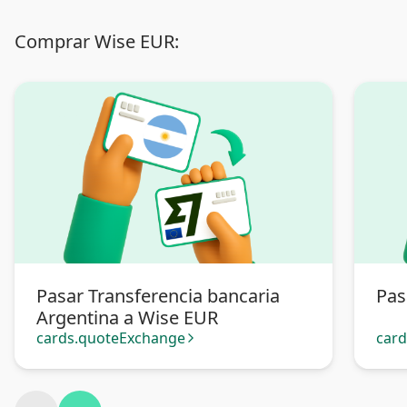
Comprar Wise EUR:
Pasar Transferencia bancaria
Pas
Argentina a Wise EUR
cards.quoteExchange
car
arrow_forward_ios