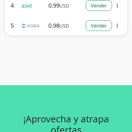
4
0.99
Vender
USD
more_vert
5
0.98
Vender
USD
more_vert
¡Aprovecha y atrapa
ofertas