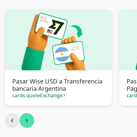
Pasar Wise USD a Transferencia
Pas
bancaria Argentina
Pa
cards.quoteExchange
car
arrow_forward_ios
chevron_left
chevron_right