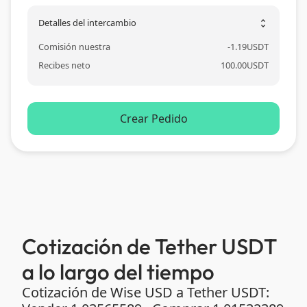
Detalles del intercambio
unfold_more
Comisión nuestra
-
1.19
USDT
Recibes neto
100.00
USDT
Crear Pedido
Cotización de Tether USDT
a lo largo del tiempo
Cotización de Wise USD a Tether USDT: