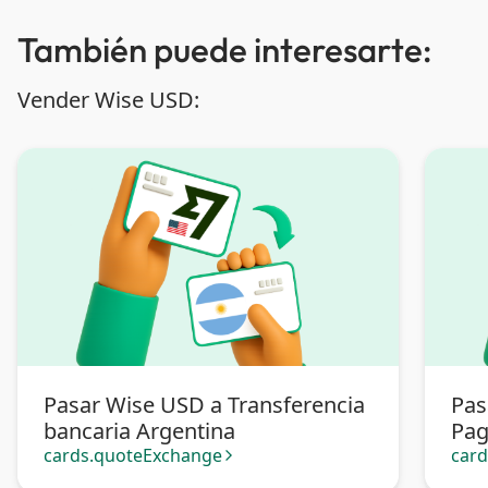
También puede interesarte:
Vender Wise USD:
Pasar Wise USD a Transferencia
Pas
bancaria Argentina
Pa
cards.quoteExchange
car
arrow_forward_ios