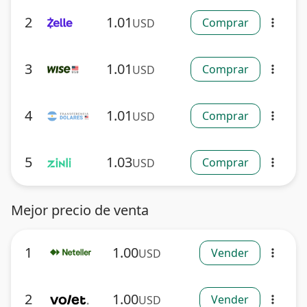
2
1.01
Comprar
USD
more_vert
3
1.01
Comprar
USD
more_vert
4
1.01
Comprar
USD
more_vert
5
1.03
Comprar
USD
more_vert
Mejor precio de venta
1
1.00
Vender
USD
more_vert
2
1.00
Vender
USD
more_vert