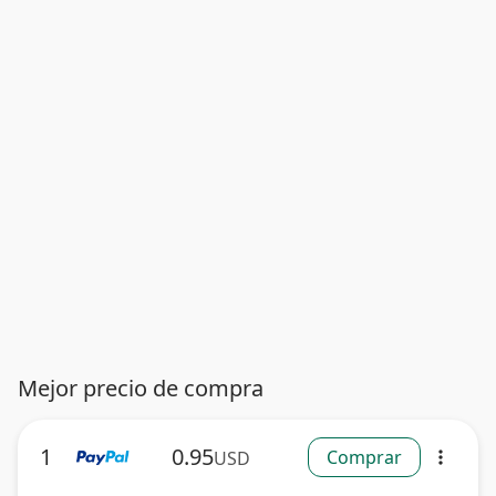
Mejor precio de compra
1
0.95
Comprar
USD
more_vert