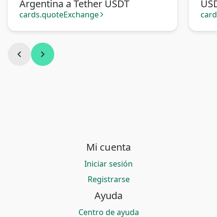
Argentina a Tether USDT
US
cards.quoteExchange
car
arrow_forward_ios
chevron_left
chevron_right
Mi cuenta
Iniciar sesión
Registrarse
Ayuda
Centro de ayuda