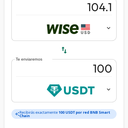
expand_more
swap_vert
Te enviaremos
expand_more
Recibirás exactamente
100 USDT por red BNB Smart
auto_awesome
Chain