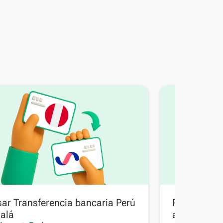
ar Transferencia bancaria Perú
Pasar Trans
alá
a Transfere