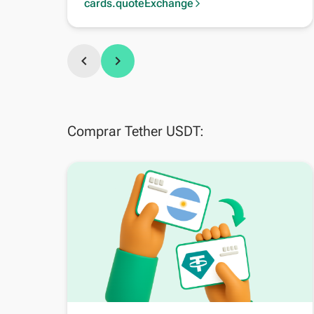
Argentina
cards.quoteExchange
arrow_forward_ios
chevron_left
chevron_right
Comprar Tether USDT: