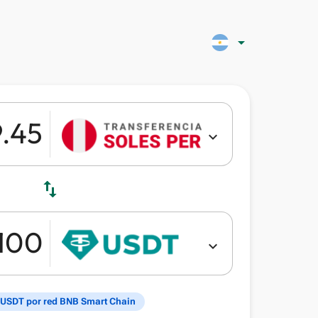
arrow_drop_down
expand_more
swap_vert
expand_more
 USDT por red BNB Smart Chain