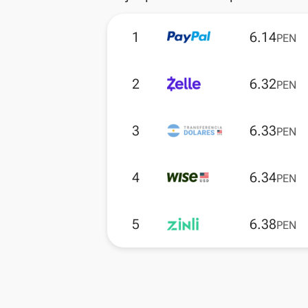
1
6.14
PEN
2
6.32
PEN
3
6.33
PEN
4
6.34
PEN
5
6.38
PEN