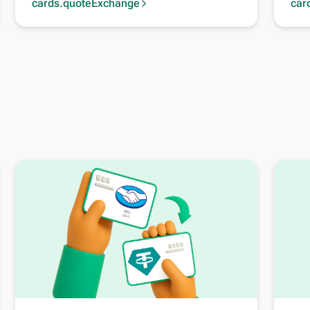
cards.quoteExchange
car
arrow_forward_ios