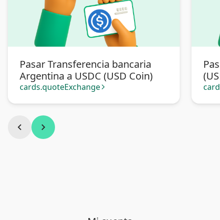
Pasar Transferencia bancaria
Pas
Argentina a USDC (USD Coin)
(US
cards.quoteExchange
car
arrow_forward_ios
chevron_left
chevron_right