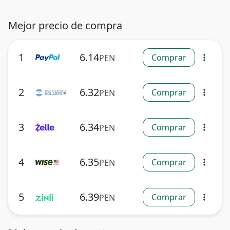
Mejor precio de compra
1
6.14
Comprar
PEN
more_vert
2
6.32
Comprar
PEN
more_vert
3
6.34
Comprar
PEN
more_vert
4
6.35
Comprar
PEN
more_vert
5
6.39
Comprar
PEN
more_vert