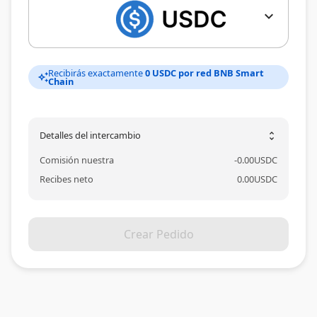
expand_more
Recibirás exactamente
0 USDC por red BNB Smart
auto_awesome
Chain
Detalles del intercambio
unfold_more
Comisión nuestra
-
0.00
USDC
Recibes neto
0.00
USDC
Crear Pedido