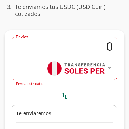
3.
Te enviamos tus USDC (USD Coin)
done
cotizados
Envías
expand_more
Revisa este dato.
swap_vert
Te enviaremos