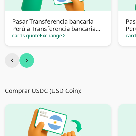
Pasar Transferencia bancaria
Pas
Perú a Transferencia bancaria
Per
Argentina
cards.quoteExchange
car
arrow_forward_ios
chevron_left
chevron_right
Comprar USDC (USD Coin):