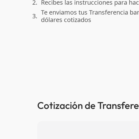
2.
Recibes las instrucciones para hac
done
Te enviamos tus Transferencia ba
3.
done
dólares cotizados
Cotización de Transfere