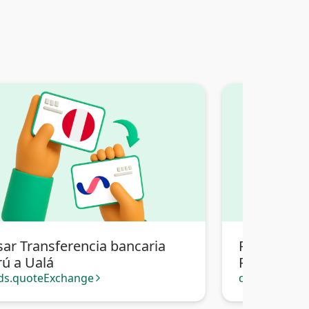
sar Transferencia bancaria
Pasar Tran
rú a Ualá
Perú a Tra
Bolivia
ds.quoteExchange
cards.quote
arrow_forward_ios