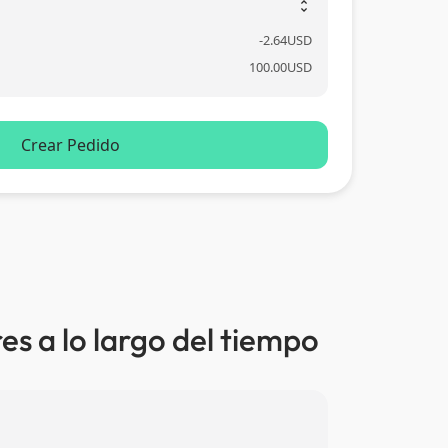
unfold_more
-
2.64
USD
100.00
USD
Crear Pedido
es a lo largo del tiempo