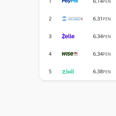
1
6.14
PEN
2
6.31
PEN
3
6.34
PEN
4
6.34
PEN
5
6.38
PEN