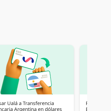
sar Ualá a Transferencia
Pasar Tran
ncaria Argentina en dólares
Bolivia a T