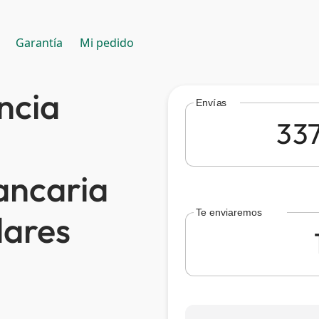
Garantía
Mi pedido
ncia
Envías
ancaria
Te enviaremos
lares