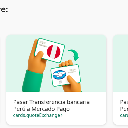
e:
Pasar Transferencia bancaria
Pa
Perú a Mercado Pago
Pe
cards.quoteExchange
car
arrow_forward_ios