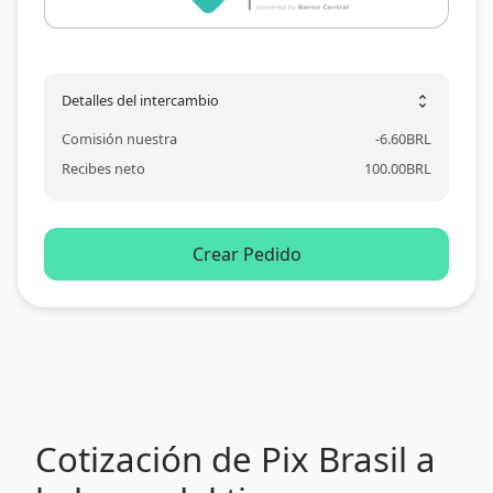
Detalles del intercambio
unfold_more
Comisión nuestra
-
6.60
BRL
Recibes neto
100.00
BRL
Crear Pedido
Cotización de Pix Brasil a