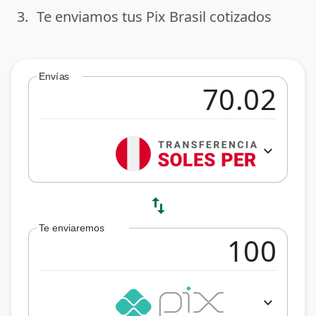
3.
Te enviamos tus Pix Brasil cotizados
done
Envías
expand_more
swap_vert
Te enviaremos
expand_more