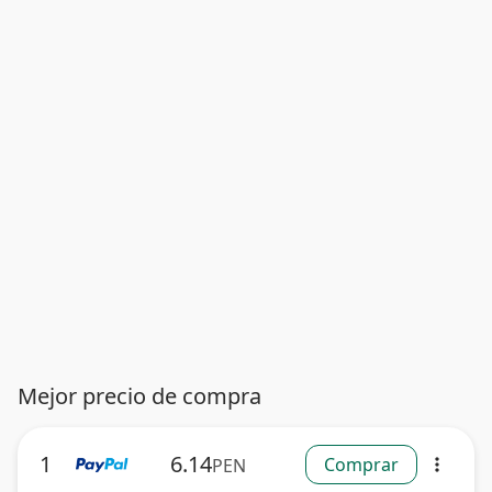
Mejor precio de compra
1
6.14
Comprar
PEN
more_vert