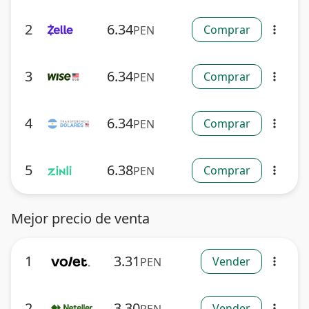
2
6.34
Comprar
PEN
more_vert
3
6.34
Comprar
PEN
more_vert
4
6.34
Comprar
PEN
more_vert
5
6.38
Comprar
PEN
more_vert
Mejor precio de venta
1
3.31
Vender
PEN
more_vert
2
3.30
Vender
more_vert