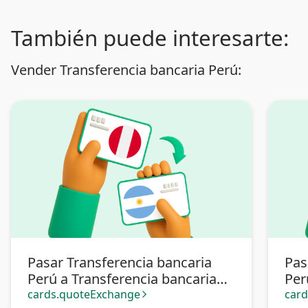
También puede interesarte:
Vender Transferencia bancaria Perú:
Pasar Transferencia bancaria
Pas
Perú a Transferencia bancaria
Per
Argentina
cards.quoteExchange
car
arrow_forward_ios