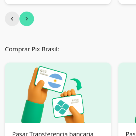
chevron_left
chevron_right
Comprar Pix Brasil:
Pasar Transferencia bancaria
Pas