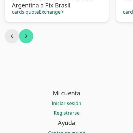
Argentina a Pix Brasil
cards.quoteExchange
car
arrow_forward_ios
chevron_left
chevron_right
Mi cuenta
Iniciar sesión
Registrarse
Ayuda