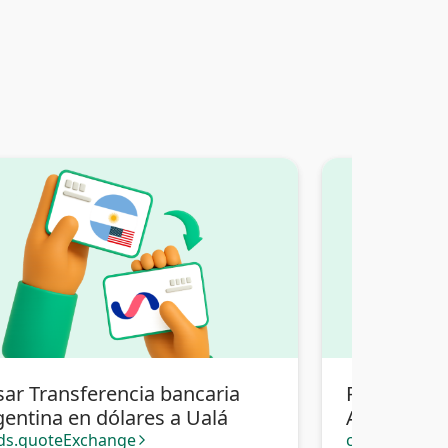
sar Transferencia bancaria
Pasar Tran
gentina en dólares a Ualá
Argentina 
Transferenc
ds.quoteExchange
cards.quote
arrow_forward_ios