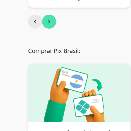
Argentina
chevron_left
chevron_right
Comprar Pix Brasil: