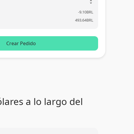
unfold_more
-
9.10
BRL
493.64
BRL
Crear Pedido
ares a lo largo del