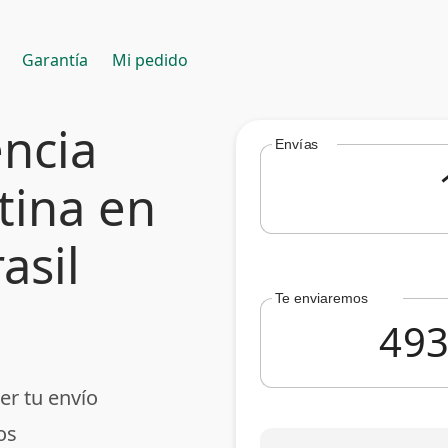
Garantía
Mi pedido
encia
Envías
tina en
asil
Te enviaremos
er tu envío
os