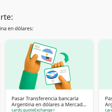
rte:
na en dólares:
Pasar Transferencia bancaria
Pa
Argentina en dólares a Mercado
Ar
Pago
cards.quoteExchange
car
arrow_forward_ios