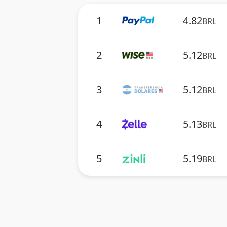
1
4.82
BRL
2
5.12
BRL
3
5.12
BRL
4
5.13
BRL
5
5.19
BRL