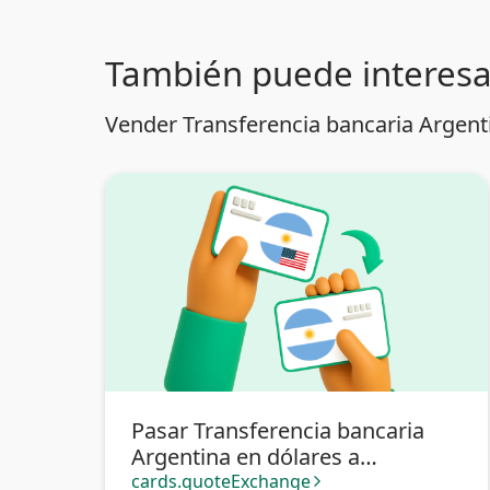
También puede interesa
Vender Transferencia bancaria Argenti
Pasar Transferencia bancaria
Argentina en dólares a
Transferencia bancaria
cards.quoteExchange
arrow_forward_ios