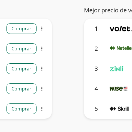
Mejor precio de v
1
Comprar
more_vert
2
Comprar
more_vert
3
Comprar
more_vert
4
Comprar
more_vert
5
Comprar
more_vert