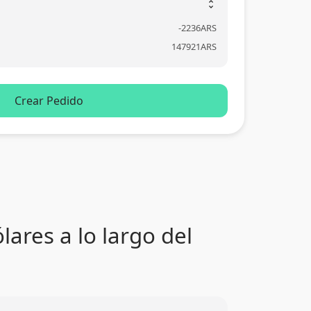
unfold_more
-
2236
ARS
147921
ARS
Crear Pedido
ares a lo largo del