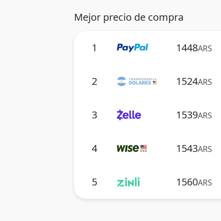
Mejor precio de compra
1
1448
ARS
2
1524
ARS
3
1539
ARS
4
1543
ARS
5
1560
ARS