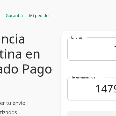
Garantía
Mi pedido
encia
Envías
tina en
cado Pago
Te enviaremos
er tu envío
tizados