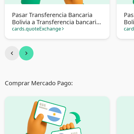
Pasar Transferencia Bancaria
Pas
Bolivia a Transferencia bancaria
Bol
Argentina
cards.quoteExchange
car
arrow_forward_ios
chevron_left
chevron_right
Comprar Mercado Pago: