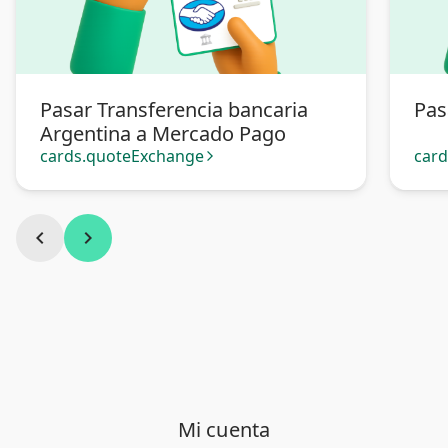
Pasar Transferencia bancaria
Pas
Argentina a Mercado Pago
cards.quoteExchange
car
arrow_forward_ios
chevron_left
chevron_right
Mi cuenta