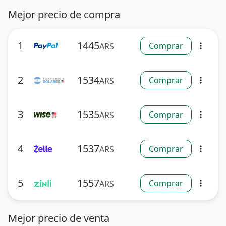
Mejor precio de compra
1
1445
Comprar
ARS
more_vert
2
1534
Comprar
ARS
more_vert
3
1535
Comprar
ARS
more_vert
4
1537
Comprar
ARS
more_vert
5
1557
Comprar
ARS
more_vert
Mejor precio de venta