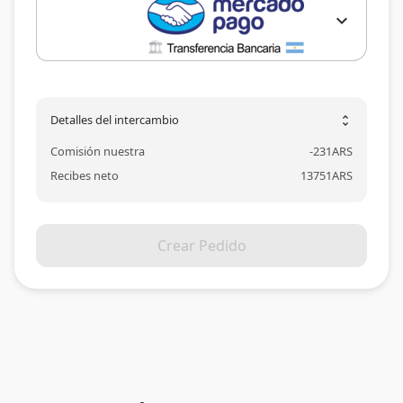
expand_more
Detalles del intercambio
unfold_more
Comisión nuestra
-
231
ARS
Recibes neto
13751
ARS
Crear Pedido