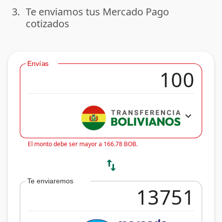
3.
Te enviamos tus Mercado Pago
done
cotizados
Envías
expand_more
El monto debe ser mayor a 166.78 BOB.
swap_vert
Te enviaremos