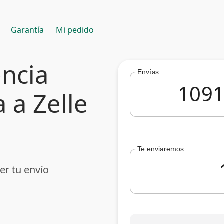
Garantía
Mi pedido
encia
Envías
 a Zelle
Te enviaremos
er tu envío