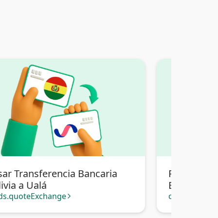
sar Transferencia Bancaria
Pasar Tran
ivia a Ualá
Bolivia a Pi
ds.quoteExchange
cards.quote
arrow_forward_ios