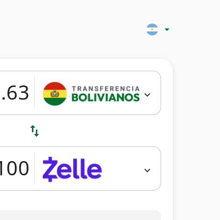
arrow_drop_down
expand_more
swap_vert
expand_more