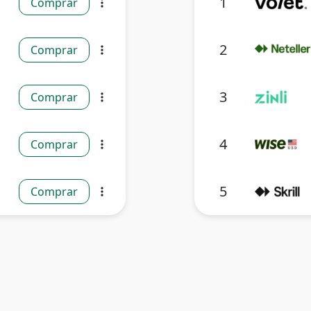
1
Comprar
more_vert
2
Comprar
more_vert
3
Comprar
more_vert
4
Comprar
more_vert
5
Comprar
more_vert