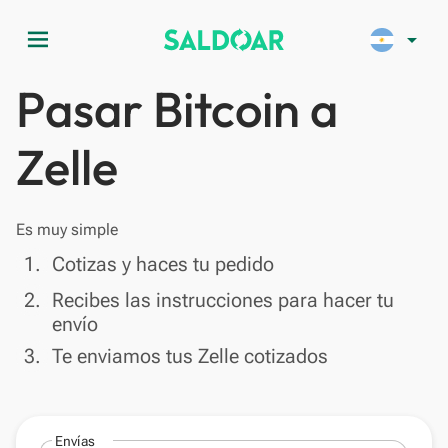
menu
arrow_drop_down
Pasar Bitcoin a
Zelle
Es muy simple
done
1.
Cotizas y haces tu pedido
done
2.
Recibes las instrucciones para hacer tu
envío
done
3.
Te enviamos tus Zelle cotizados
Envías