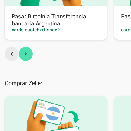
Pasar Bitcoin a Transferencia
Pas
bancaria Argentina
cards.quoteExchange
card
arrow_forward_ios
chevron_left
chevron_right
Comprar Zelle: