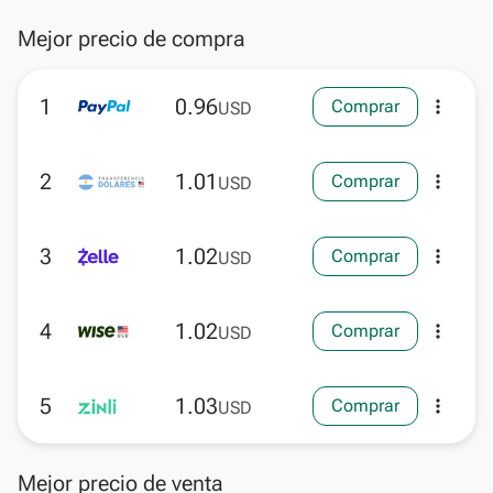
Mejor precio de compra
1
0.96
Comprar
more_vert
USD
2
1.01
Comprar
more_vert
USD
3
1.02
Comprar
more_vert
USD
4
1.02
Comprar
more_vert
USD
5
1.03
Comprar
more_vert
USD
Mejor precio de venta