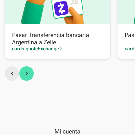
Pasar Transferencia bancaria
Pas
Argentina a Zelle
cards.quoteExchange
card
arrow_forward_ios
chevron_left
chevron_right
Mi cuenta