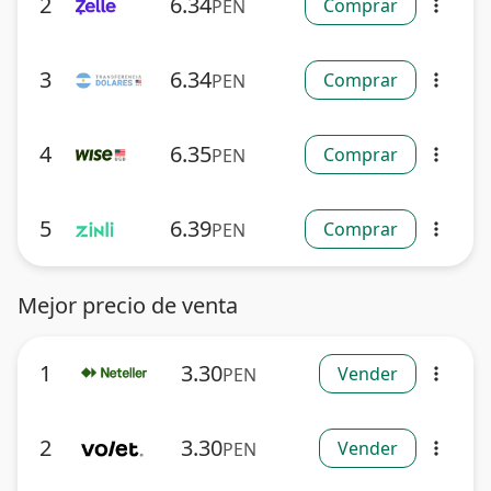
2
6.34
Comprar
PEN
more_vert
3
6.34
Comprar
PEN
more_vert
4
6.35
Comprar
PEN
more_vert
5
6.39
Comprar
PEN
more_vert
Mejor precio de venta
1
3.30
Vender
PEN
more_vert
2
3.30
Vender
PEN
more_vert