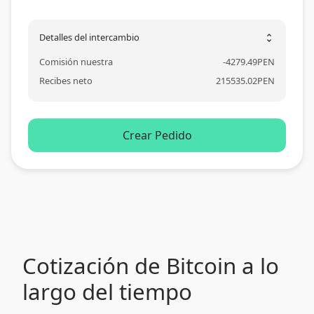
Detalles del intercambio
unfold_more
Comisión nuestra
-
4279.49
PEN
Recibes neto
215535.02
PEN
Crear Pedido
Cotización de Bitcoin a lo
largo del tiempo