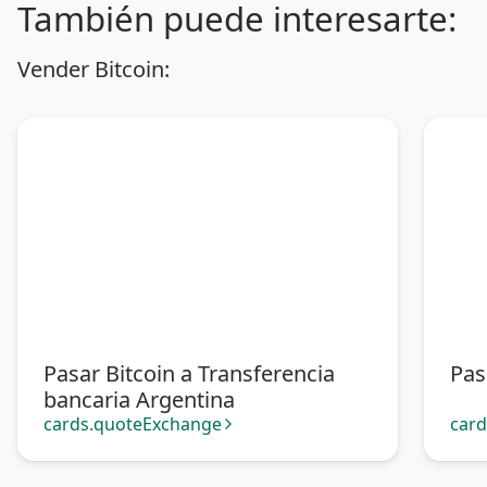
También puede interesarte:
Vender Bitcoin:
Pasar Bitcoin a Transferencia
Pas
bancaria Argentina
cards.quoteExchange
car
arrow_forward_ios