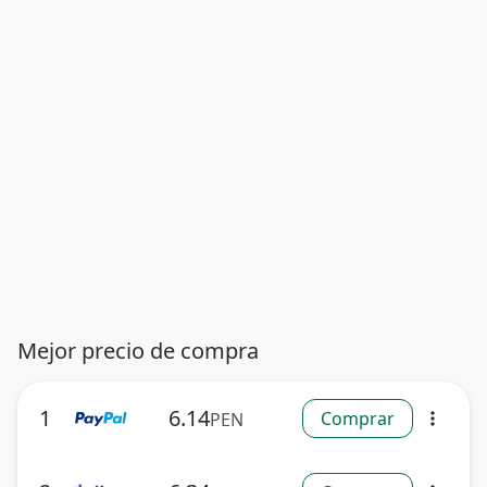
Mejor precio de compra
1
6.14
Comprar
PEN
more_vert