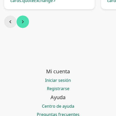
bancaria Perú
cards.quoteExchange
car
arrow_forward_ios
chevron_left
chevron_right
Mi cuenta
Iniciar sesión
Registrarse
Ayuda
Centro de ayuda
Preguntas frecuentes