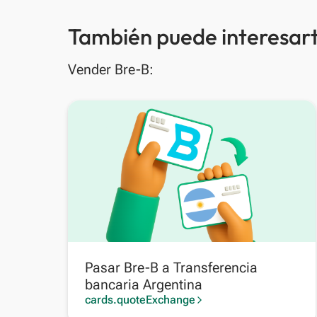
También puede interesart
Vender Bre-B:
Pasar Bre-B a Transferencia
bancaria Argentina
cards.quoteExchange
arrow_forward_ios