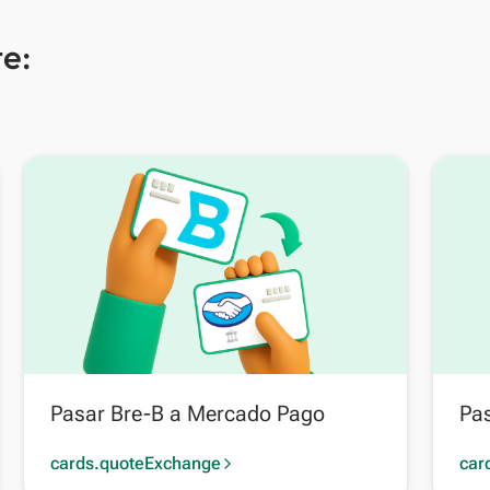
e:
Pasar Bre-B a Mercado Pago
Pas
cards.quoteExchange
car
arrow_forward_ios