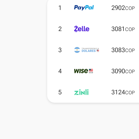
1
2902
COP
2
3081
COP
3
3083
COP
4
3090
COP
5
3124
COP