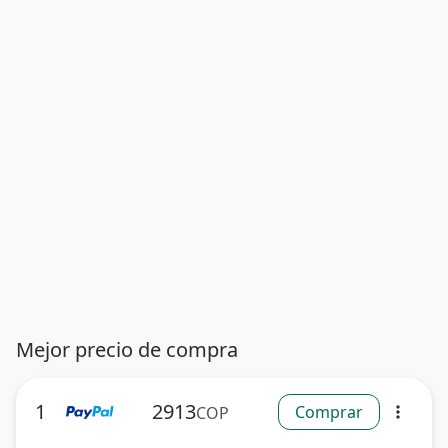
Mejor precio de compra
1
2913
Comprar
COP
more_vert