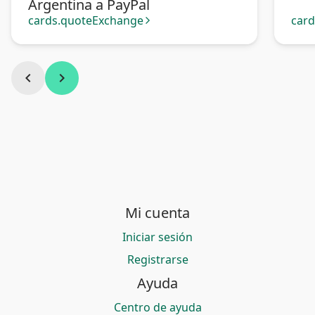
Argentina a PayPal
cards.quoteExchange
car
arrow_forward_ios
chevron_left
chevron_right
Mi cuenta
Iniciar sesión
Registrarse
Ayuda
Centro de ayuda