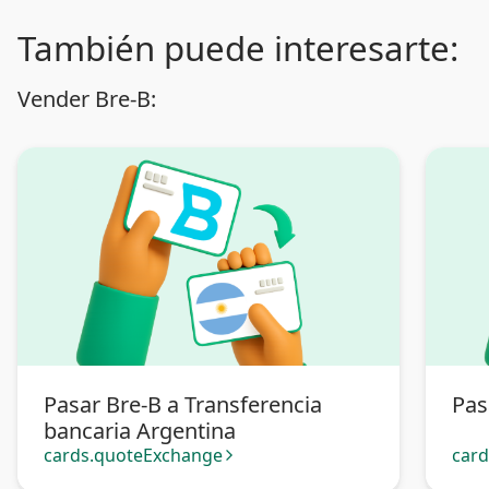
También puede interesarte:
Vender Bre-B:
Pasar Bre-B a Transferencia
Pas
bancaria Argentina
cards.quoteExchange
car
arrow_forward_ios