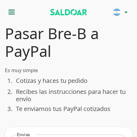
menu
arrow_drop_down
Pasar Bre-B a
PayPal
Es muy simple
1.
Cotizas y haces tu pedido
done
2.
Recibes las instrucciones para hacer tu
done
envío
3.
Te enviamos tus PayPal cotizados
done
Envías