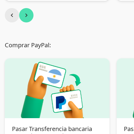
chevron_left
chevron_right
Comprar PayPal:
Pasar Transferencia bancaria
Pas