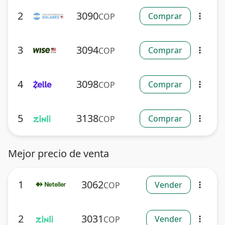
2
3090
Comprar
COP
more_vert
3
3094
Comprar
COP
more_vert
4
3098
Comprar
COP
more_vert
5
3138
Comprar
COP
more_vert
Mejor precio de venta
1
3062
Vender
COP
more_vert
2
3031
Vender
COP
more_vert