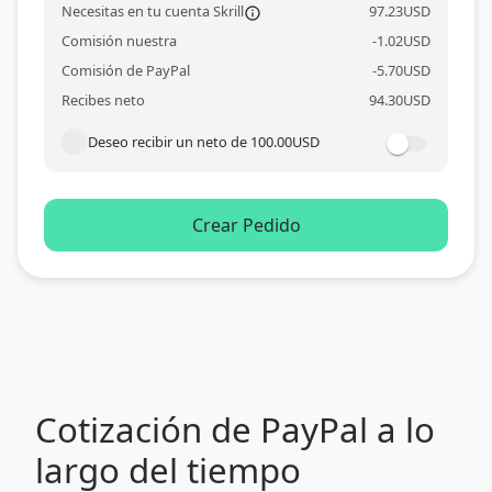
Necesitas en tu cuenta Skrill
97.23
USD
information_outl
Comisión nuestra
-
1.02
USD
Comisión de PayPal
-
5.70
USD
Recibes neto
94.30
USD
Deseo recibir un neto de
100.00
USD
Crear Pedido
Cotización de PayPal a lo
largo del tiempo