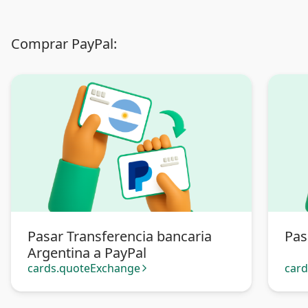
Comprar PayPal:
Pasar Transferencia bancaria
Pas
Argentina a PayPal
cards.quoteExchange
car
arrow_forward_ios