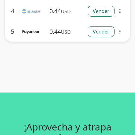
4
0.44
Vender
USD
more_vert
5
0.44
Vender
USD
more_vert
¡Aprovecha y atrapa