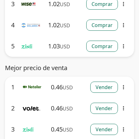
3
1.02
Comprar
USD
more_vert
4
1.02
Comprar
USD
more_vert
5
1.03
Comprar
USD
more_vert
Mejor precio de venta
1
0.46
Vender
USD
more_vert
2
0.46
Vender
USD
more_vert
3
0.45
Vender
USD
more_vert