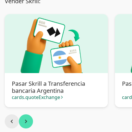
Vender Skrill:
Pasar Skrill a Transferencia
Pas
bancaria Argentina
cards.quoteExchange
car
arrow_forward_ios
chevron_left
chevron_right