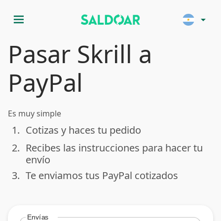
menu
arrow_drop_down
Pasar Skrill a
PayPal
Es muy simple
1.
Cotizas y haces tu pedido
done
2.
Recibes las instrucciones para hacer tu
done
envío
3.
Te enviamos tus PayPal cotizados
done
Envías