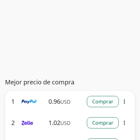
Mejor precio de compra
1
0.96
Comprar
USD
more_vert
2
1.02
Comprar
USD
more_vert