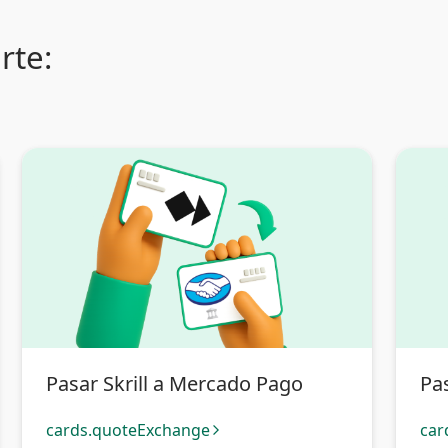
rte:
Pasar Skrill a Mercado Pago
Pas
cards.quoteExchange
car
arrow_forward_ios