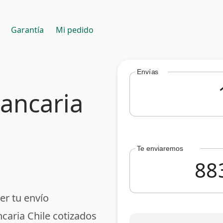
Garantía
Mi pedido
Envías
bancaria
Te enviaremos
er tu envío
caria Chile cotizados