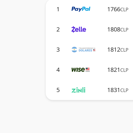
1
1766
CLP
2
1808
CLP
3
1812
CLP
4
1821
CLP
5
1831
CLP