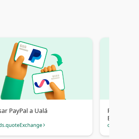
sar PayPal a Ualá
Pasar PayP
Bancaria Bo
ds.quoteExchange
cards.quote
arrow_forward_ios