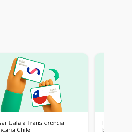
sar Ualá a Transferencia
Pasar Tran
ncaria Chile
Bolivia a T