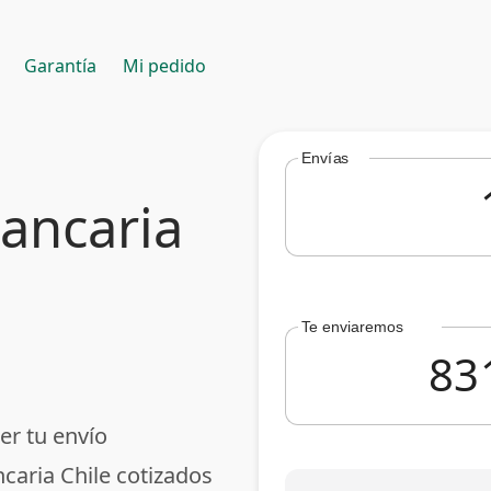
Garantía
Mi pedido
Envías
bancaria
Te enviaremos
er tu envío
caria Chile cotizados