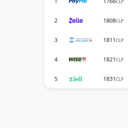
1
1766
CLP
2
1808
CLP
3
1811
CLP
4
1821
CLP
5
1831
CLP