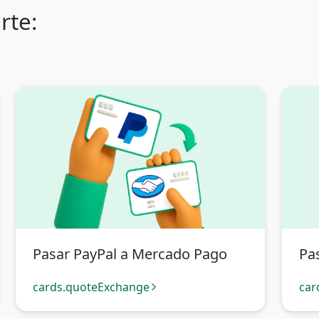
rte:
Pasar PayPal a Mercado Pago
Pa
cards.quoteExchange
car
arrow_forward_ios