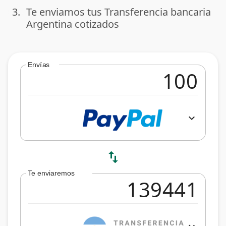
3.
Te enviamos tus Transferencia bancaria
done
Argentina cotizados
Envías
expand_more
swap_vert
Te enviaremos