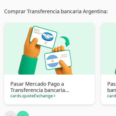
Comprar Transferencia bancaria Argentina:
Pasar Mercado Pago a
Pas
Transferencia bancaria
ban
Argentina
cards.quoteExchange
car
arrow_forward_ios