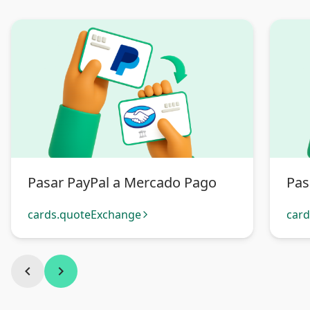
Pasar PayPal a Mercado Pago
Pas
cards.quoteExchange
car
arrow_forward_ios
chevron_left
chevron_right