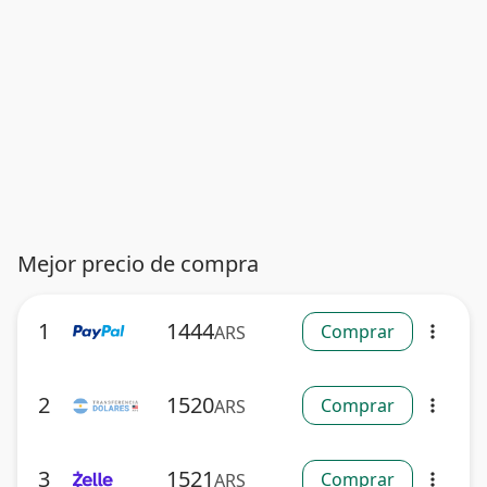
Mejor precio de compra
1
1444
Comprar
ARS
more_vert
2
1520
Comprar
ARS
more_vert
3
1521
Comprar
ARS
more_vert