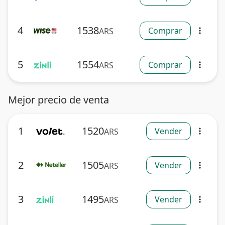
4
1538
Comprar
ARS
more_vert
5
1554
Comprar
ARS
more_vert
Mejor precio de venta
1
1520
Vender
ARS
more_vert
2
1505
Vender
ARS
more_vert
3
1495
Vender
ARS
more_vert