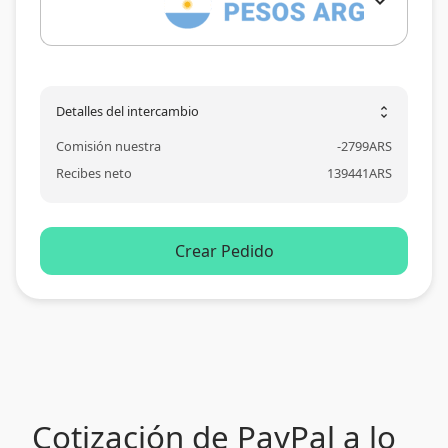
expand_more
Detalles del intercambio
unfold_more
Comisión nuestra
-
2799
ARS
Recibes neto
139441
ARS
Crear Pedido
Cotización de PayPal a lo