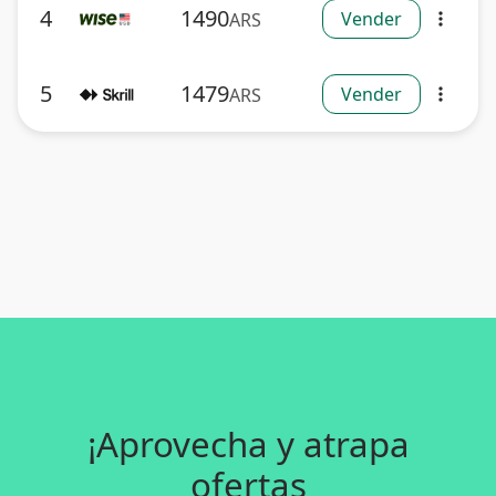
4
1490
Vender
ARS
more_vert
5
1479
Vender
ARS
more_vert
¡Aprovecha y atrapa
ofertas