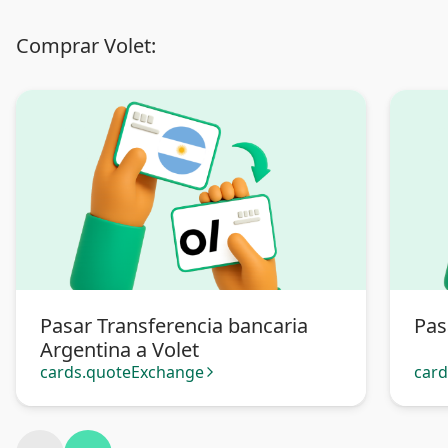
Comprar Volet:
Pasar Transferencia bancaria
Pas
Argentina a Volet
cards.quoteExchange
car
arrow_forward_ios