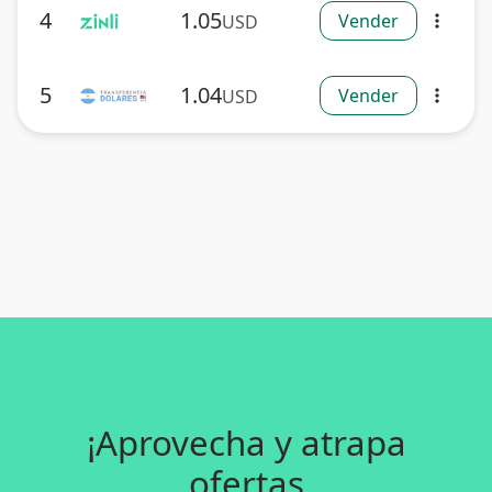
4
1.05
Vender
USD
more_vert
5
1.04
Vender
USD
more_vert
¡Aprovecha y atrapa
ofertas