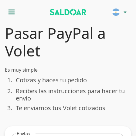
menu
arrow_drop_down
Pasar PayPal a
Volet
Es muy simple
1.
Cotizas y haces tu pedido
done
2.
Recibes las instrucciones para hacer tu
done
envío
3.
Te enviamos tus Volet cotizados
done
Envías