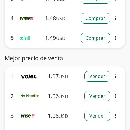
4
1.48
Comprar
USD
more_vert
5
1.49
Comprar
USD
more_vert
Mejor precio de venta
1
1.07
Vender
USD
more_vert
2
1.06
Vender
USD
more_vert
3
1.05
Vender
USD
more_vert