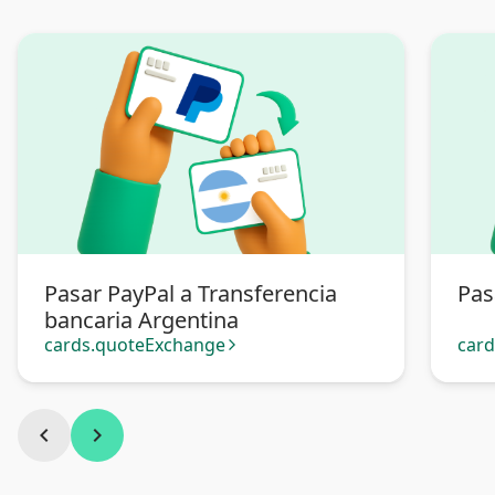
Pasar PayPal a Transferencia
Pas
bancaria Argentina
cards.quoteExchange
car
arrow_forward_ios
chevron_left
chevron_right