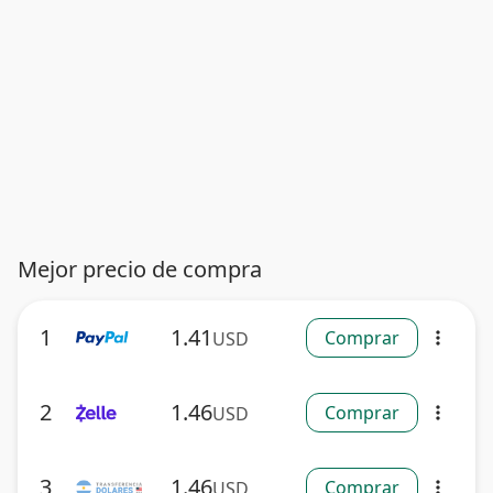
Mejor precio de compra
1
1.41
Comprar
USD
more_vert
2
1.46
Comprar
USD
more_vert
3
1.46
Comprar
USD
more_vert