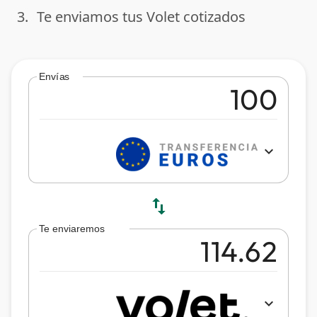
3.
Te enviamos tus Volet cotizados
done
Envías
expand_more
swap_vert
Te enviaremos
expand_more