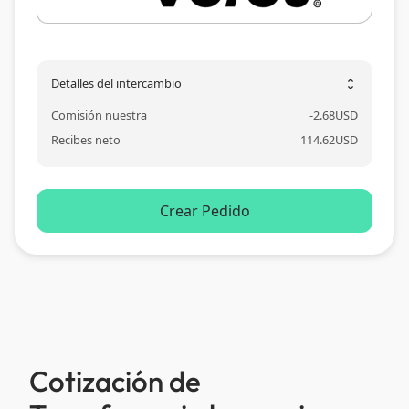
Detalles del intercambio
unfold_more
Comisión nuestra
-
2.68
USD
Recibes neto
114.62
USD
Crear Pedido
Cotización de