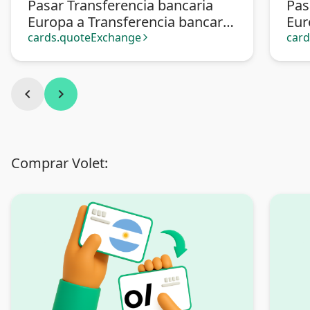
Pasar Transferencia bancaria
Pas
Europa a Transferencia bancaria
Eur
Argentina
cards.quoteExchange
car
arrow_forward_ios
chevron_left
chevron_right
Comprar Volet: