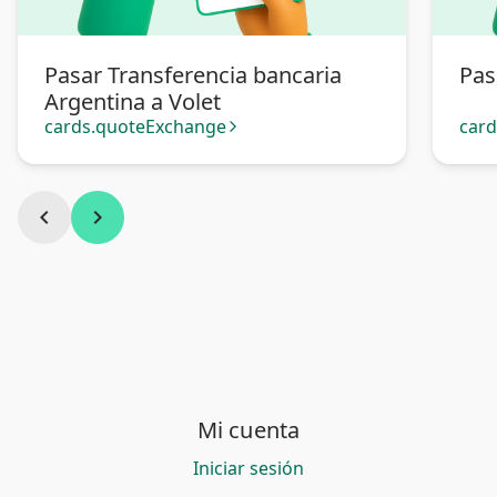
Pasar Transferencia bancaria
Pas
Argentina a Volet
cards.quoteExchange
car
arrow_forward_ios
chevron_left
chevron_right
Mi cuenta
Iniciar sesión