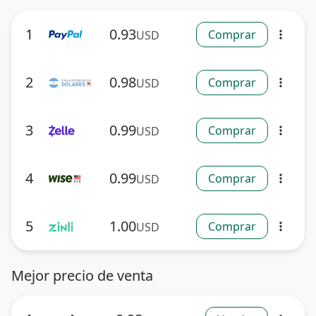
1
0.93
Comprar
USD
more_vert
2
0.98
Comprar
USD
more_vert
3
0.99
Comprar
USD
more_vert
4
0.99
Comprar
USD
more_vert
5
1.00
Comprar
USD
more_vert
Mejor precio de venta