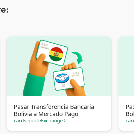
e:
:
Pasar Transferencia Bancaria
Pa
Bolivia a Mercado Pago
Bol
cards.quoteExchange
car
arrow_forward_ios