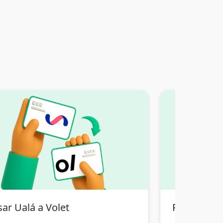
ar Ualá a Volet
Pasar Pix B