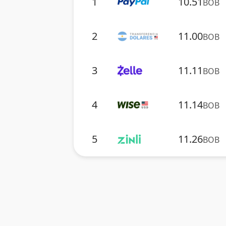
1
10.51
BOB
2
11.00
BOB
3
11.11
BOB
4
11.14
BOB
5
11.26
BOB