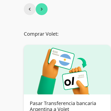
chevron_left
chevron_right
Comprar Volet:
Pasar Transferencia bancaria
Argentina a Volet