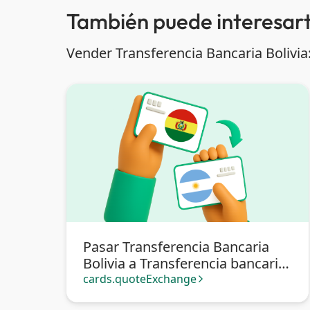
También puede interesart
Vender Transferencia Bancaria Bolivia
Pasar Transferencia Bancaria
Bolivia a Transferencia bancaria
Argentina
cards.quoteExchange
arrow_forward_ios