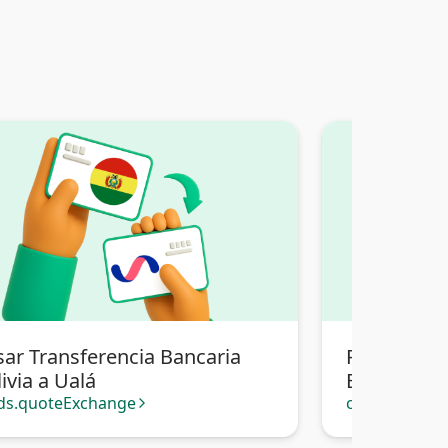
sar Transferencia Bancaria
Pasar Tran
ivia a Ualá
Bolivia a Pi
ds.quoteExchange
cards.quote
arrow_forward_ios