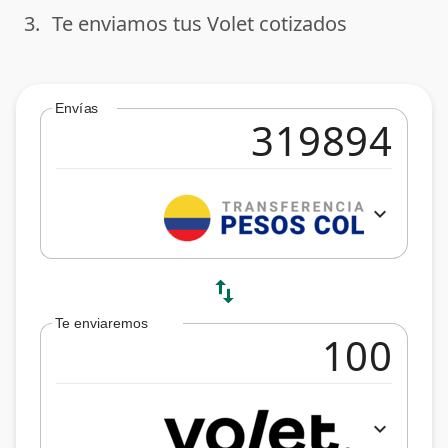
3.
Te enviamos tus Volet cotizados
done
Envías
expand_more
swap_vert
Te enviaremos
expand_more