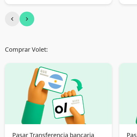
chevron_left
chevron_right
Comprar Volet:
Pasar Transferencia bancaria
Pas