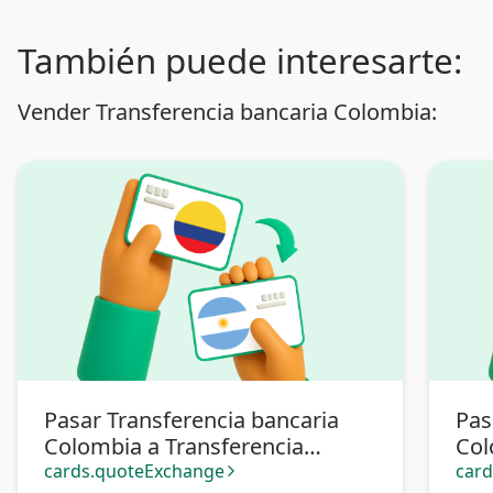
También puede interesarte:
Vender Transferencia bancaria Colombia:
Pasar Transferencia bancaria
Pas
Colombia a Transferencia
Col
bancaria Argentina
cards.quoteExchange
car
arrow_forward_ios