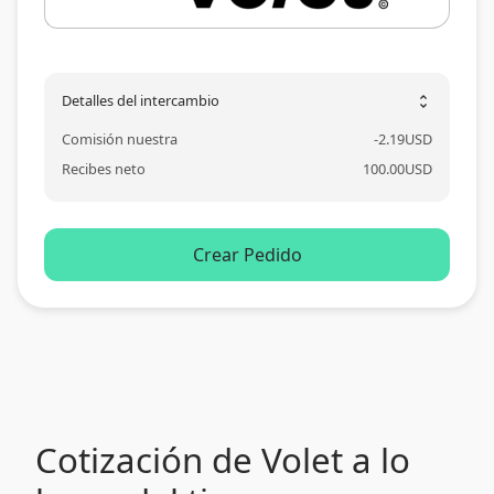
Detalles del intercambio
unfold_more
Comisión nuestra
-
2.19
USD
Recibes neto
100.00
USD
Crear Pedido
Cotización de Volet a lo