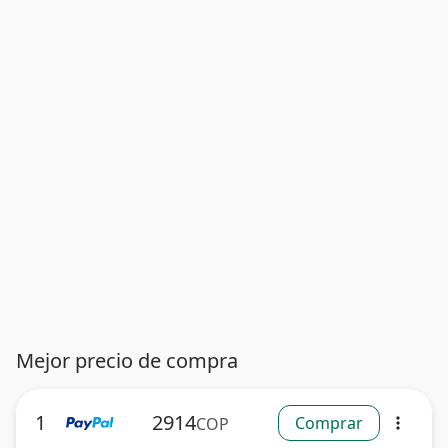
Mejor precio de compra
1
2914
Comprar
COP
more_vert