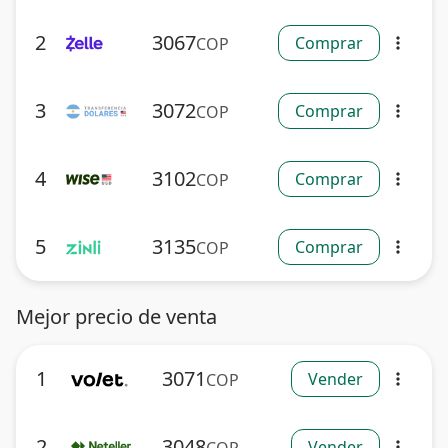
2
3067
Comprar
COP
more_vert
3
3072
Comprar
COP
more_vert
4
3102
Comprar
COP
more_vert
5
3135
Comprar
COP
more_vert
Mejor precio de venta
1
3071
Vender
COP
more_vert
2
3048
Vender
more_vert