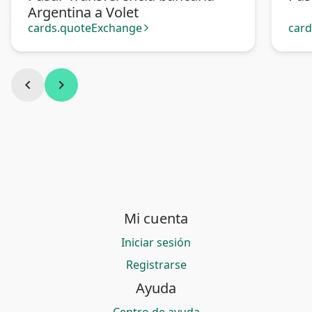
Argentina a Volet
cards.quoteExchange
car
arrow_forward_ios
chevron_left
chevron_right
Mi cuenta
Iniciar sesión
Registrarse
Ayuda