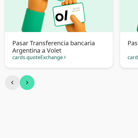
Pasar Transferencia bancaria
Pas
Argentina a Volet
cards.quoteExchange
car
arrow_forward_ios
chevron_left
chevron_right