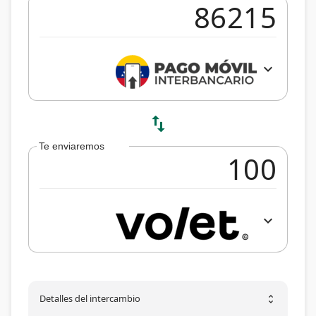
expand_more
swap_vert
Te enviaremos
expand_more
Detalles del intercambio
unfold_more