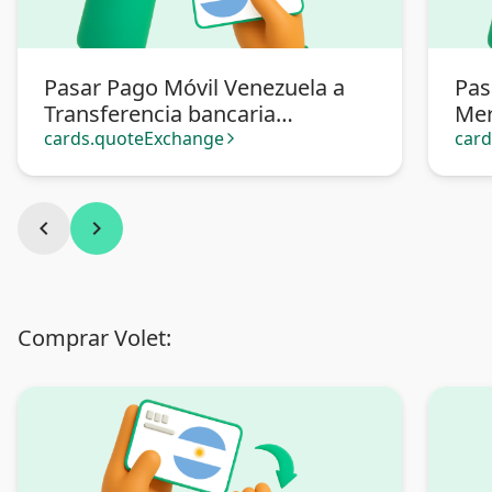
Pasar Pago Móvil Venezuela a
Pas
Transferencia bancaria
Mer
Argentina
cards.quoteExchange
car
arrow_forward_ios
chevron_left
chevron_right
Comprar Volet: