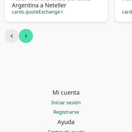
Argentina a Neteller
cards.quoteExchange
car
arrow_forward_ios
chevron_left
chevron_right
Mi cuenta
Iniciar sesión
Registrarse
Ayuda