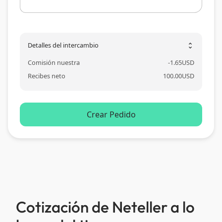
Detalles del intercambio
unfold_more
Comisión nuestra
-
1.65
USD
Recibes neto
100.00
USD
Crear Pedido
Cotización de Neteller a lo