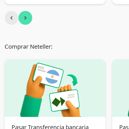
chevron_left
chevron_right
Comprar Neteller:
Pasar Transferencia bancaria
Pas