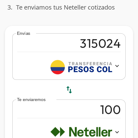
3.
Te enviamos tus Neteller cotizados
done
Envías
expand_more
swap_vert
Te enviaremos
expand_more