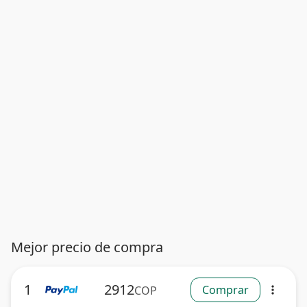
Mejor precio de compra
1
2912
Comprar
COP
more_vert