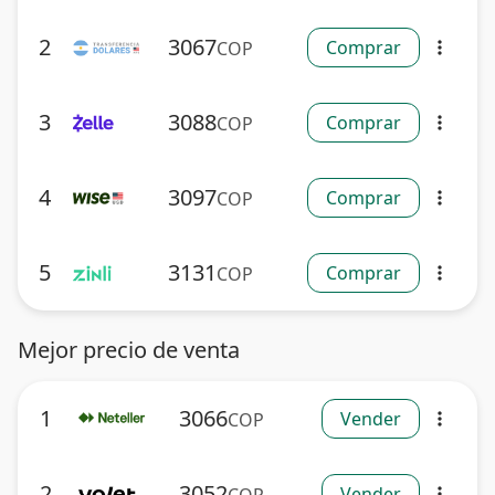
2
3067
Comprar
COP
more_vert
3
3088
Comprar
COP
more_vert
4
3097
Comprar
COP
more_vert
5
3131
Comprar
COP
more_vert
Mejor precio de venta
1
3066
Vender
COP
more_vert
2
3052
Vender
more_vert