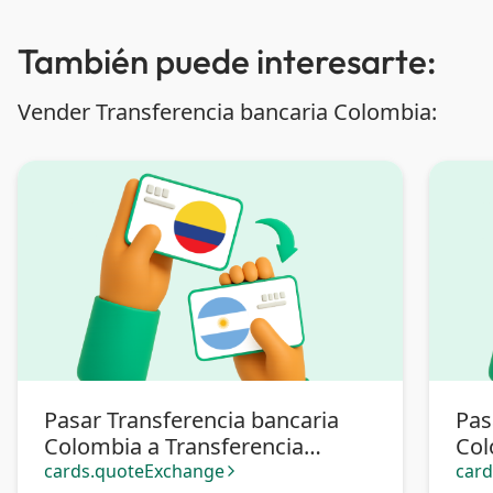
También puede interesarte:
Vender Transferencia bancaria Colombia:
Pasar Transferencia bancaria
Pas
Colombia a Transferencia
Col
bancaria Argentina
cards.quoteExchange
car
arrow_forward_ios