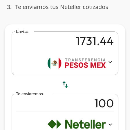
3.
Te enviamos tus Neteller cotizados
done
Envías
expand_more
swap_vert
Te enviaremos
expand_more