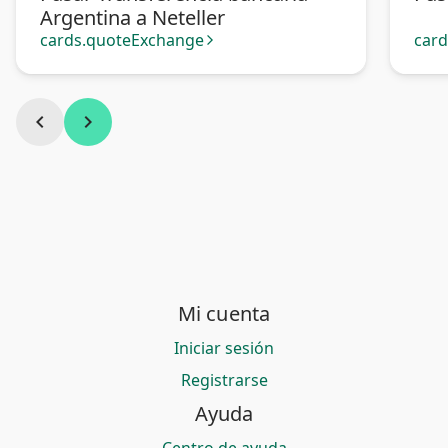
Argentina a Neteller
cards.quoteExchange
car
arrow_forward_ios
chevron_left
chevron_right
Mi cuenta
Iniciar sesión
Registrarse
Ayuda