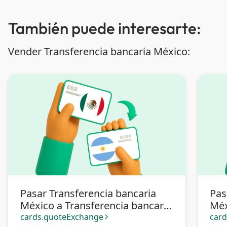
También puede interesarte:
Vender Transferencia bancaria México:
Pasar Transferencia bancaria
Pas
México a Transferencia bancaria
Méx
Argentina
cards.quoteExchange
car
arrow_forward_ios