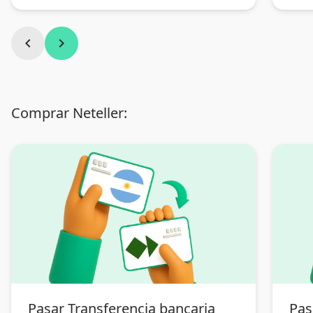
chevron_left
chevron_right
Comprar Neteller:
Pasar Transferencia bancaria
Pas