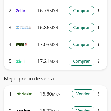
2
16.79
Comprar
MXN
more_vert
3
16.86
Comprar
MXN
more_vert
4
17.03
Comprar
MXN
more_vert
5
17.21
Comprar
MXN
more_vert
Mejor precio de venta
1
16.80
Vender
MXN
more_vert
2
16.72
Vender
more_vert