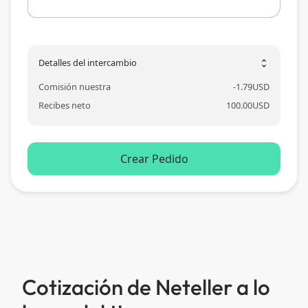
Detalles del intercambio
unfold_more
Comisión nuestra
-
1.79
USD
Recibes neto
100.00
USD
Crear Pedido
Cotización de Neteller a lo