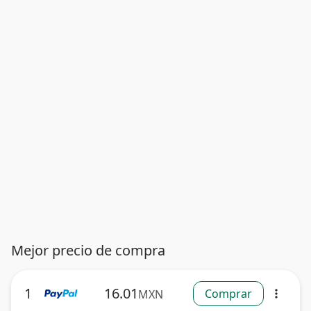
Mejor precio de compra
1
16.01
Comprar
MXN
more_vert