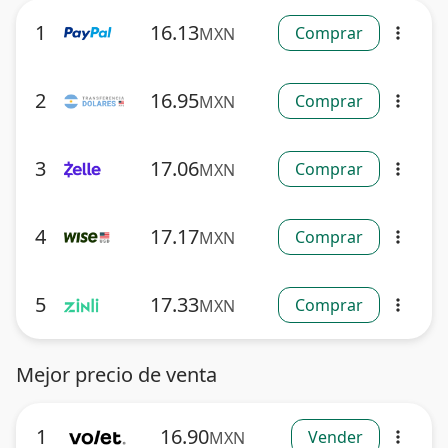
1
16.13
Comprar
MXN
more_vert
2
16.95
Comprar
MXN
more_vert
3
17.06
Comprar
MXN
more_vert
4
17.17
Comprar
MXN
more_vert
5
17.33
Comprar
MXN
more_vert
Mejor precio de venta
1
16.90
Vender
MXN
more_vert