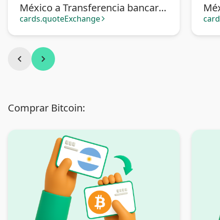
México a Transferencia bancaria
Méx
Argentina
cards.quoteExchange
car
arrow_forward_ios
chevron_left
chevron_right
Comprar Bitcoin: