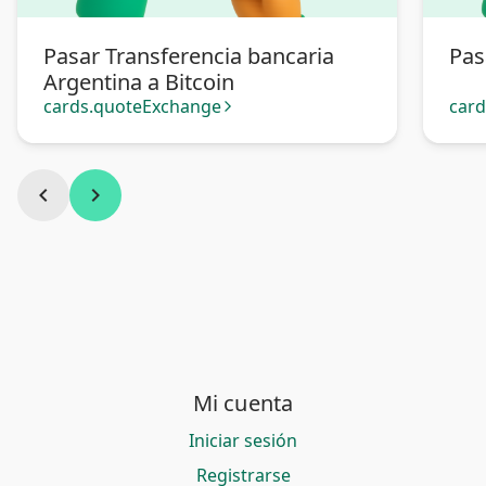
Pasar Transferencia bancaria
Pas
Argentina a Bitcoin
cards.quoteExchange
car
arrow_forward_ios
chevron_left
chevron_right
Mi cuenta
Iniciar sesión
Registrarse