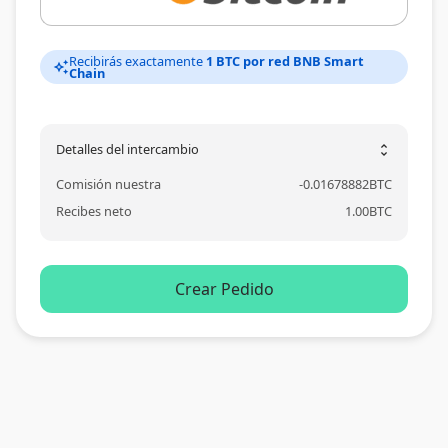
Recibirás exactamente
1 BTC por red BNB Smart
auto_awesome
Chain
Detalles del intercambio
unfold_more
Comisión nuestra
-
0.01678882
BTC
Recibes neto
1.00
BTC
Crear Pedido