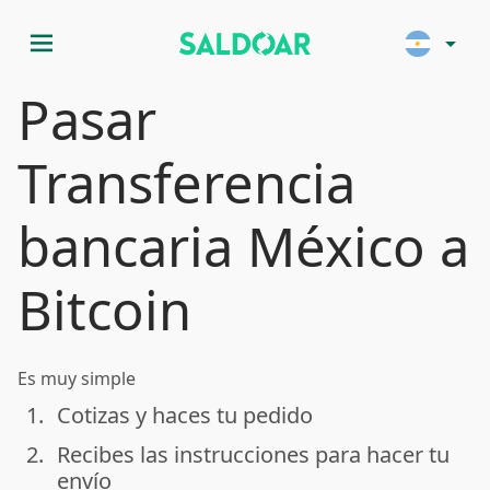
menu
arrow_drop_down
Pasar
Transferencia
bancaria México a
Bitcoin
Es muy simple
1.
Cotizas y haces tu pedido
done
2.
Recibes las instrucciones para hacer tu
done
envío