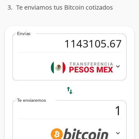
3.
Te enviamos tus Bitcoin cotizados
done
Envías
expand_more
swap_vert
Te enviaremos
expand_more