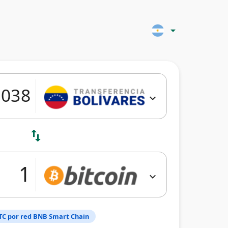
arrow_drop_down
expand_more
swap_vert
expand_more
TC por red BNB Smart Chain