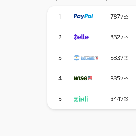
1
787
VES
2
832
VES
3
833
VES
4
835
VES
5
844
VES