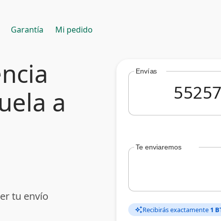
Garantía
Mi pedido
encia
Envías
uela a
Te enviaremos
er tu envío
Recibirás exactamente
1 B
auto_awesome