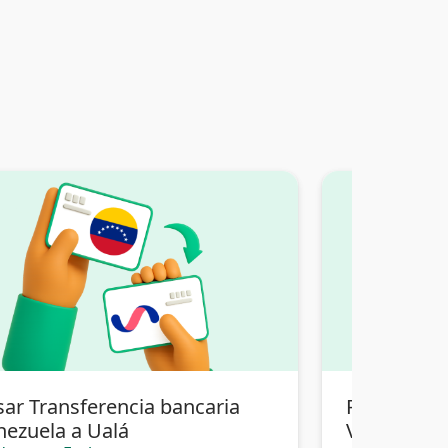
sar Transferencia bancaria
Pasar Tran
nezuela a Ualá
Venezuela 