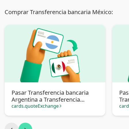
Comprar Transferencia bancaria México:
Pasar Transferencia bancaria
Pas
Argentina a Transferencia
Tra
bancaria México
cards.quoteExchange
car
arrow_forward_ios