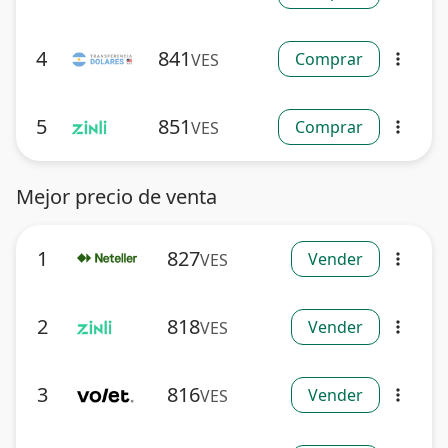
4
841
Comprar
VES
more_vert
5
851
Comprar
VES
more_vert
Mejor precio de venta
1
827
Vender
VES
more_vert
2
818
Vender
VES
more_vert
3
816
Vender
VES
more_vert