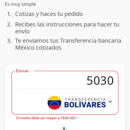
Es muy simple
1.
Cotizas y haces tu pedido
done
2.
Recibes las instrucciones para hacer tu
done
envío
3.
Te enviamos tus Transferencia bancaria
done
México cotizados
Envías
expand_more
El monto debe ser mayor a 7690 VES.