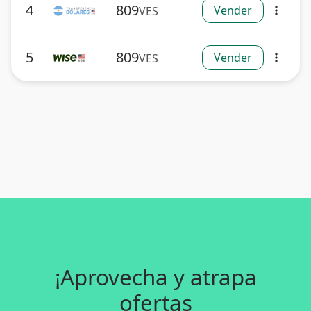
4
809
Vender
VES
more_vert
5
809
Vender
VES
more_vert
¡Aprovecha y atrapa
ofertas