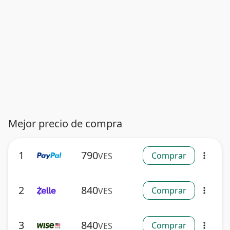
Mejor precio de compra
1
790
Comprar
VES
more_vert
2
840
Comprar
VES
more_vert
3
840
Comprar
VES
more_vert