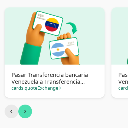
Pasar Transferencia bancaria
Pas
Venezuela a Transferencia
Ven
bancaria Argentina
cards.quoteExchange
car
arrow_forward_ios
chevron_left
chevron_right