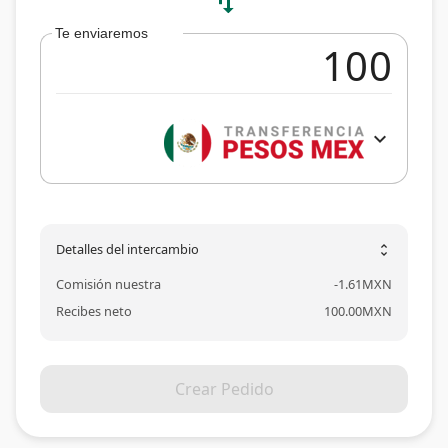
swap_vert
Te enviaremos
expand_more
Detalles del intercambio
unfold_more
Comisión nuestra
-
1.61
MXN
Recibes neto
100.00
MXN
Crear Pedido