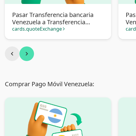
Pasar Transferencia bancaria
Pas
Venezuela a Transferencia
Ven
bancaria Argentina
cards.quoteExchange
car
arrow_forward_ios
chevron_left
chevron_right
Comprar Pago Móvil Venezuela: