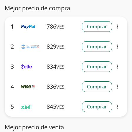
Mejor precio de compra
1
786
Comprar
VES
more_vert
2
829
Comprar
VES
more_vert
3
834
Comprar
VES
more_vert
4
836
Comprar
VES
more_vert
5
845
Comprar
VES
more_vert
Mejor precio de venta