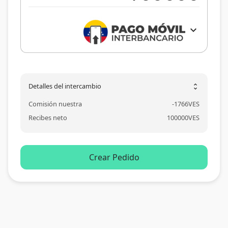
expand_more
Detalles del intercambio
unfold_more
Comisión nuestra
-
1766
VES
Recibes neto
100000
VES
Crear Pedido