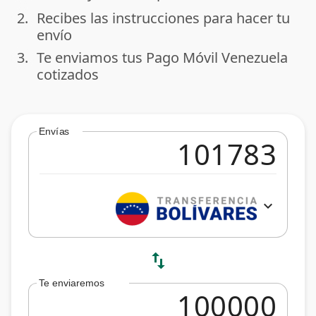
2.
Recibes las instrucciones para hacer tu
done
envío
3.
Te enviamos tus Pago Móvil Venezuela
done
cotizados
Envías
expand_more
swap_vert
Te enviaremos