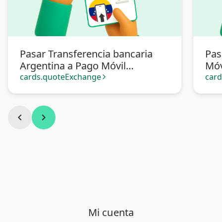
Pasar Transferencia bancaria
Pas
Argentina a Pago Móvil
Móv
Venezuela
cards.quoteExchange
car
arrow_forward_ios
chevron_left
chevron_right
Mi cuenta