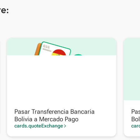
e:
Pasar Transferencia Bancaria
Pas
Bolivia a Mercado Pago
Bol
cards.quoteExchange
car
arrow_forward_ios