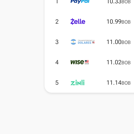
1
10.33
BOB
2
10.99
BOB
3
11.00
BOB
4
11.02
BOB
5
11.14
BOB