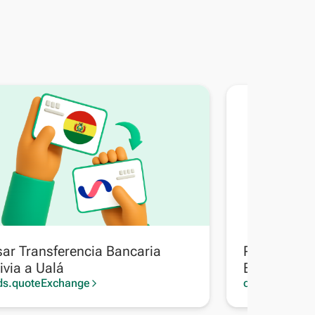
ar Transferencia Bancaria
Pasar Trans
ivia a Ualá
Bolivia a Pi
ds.quoteExchange
cards.quoteE
arrow_forward_ios