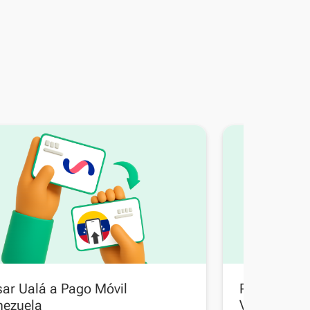
ar Ualá a Pago Móvil
Pasar Pix B
nezuela
Venezuela